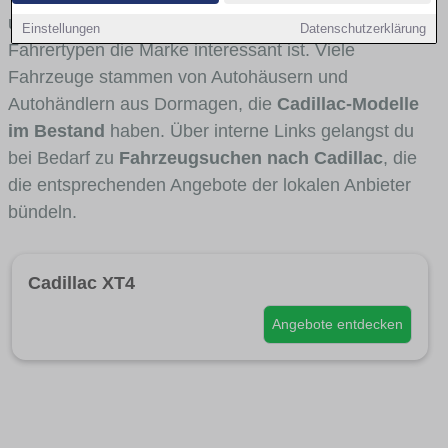
und Umlandverkehr zu sehen sind und für welche
Einstellungen
Datenschutzerklärung
Fahrertypen die Marke interessant ist. Viele
Fahrzeuge stammen von Autohäusern und
Autohändlern aus Dormagen, die
Cadillac-Modelle
im Bestand
haben. Über interne Links gelangst du
bei Bedarf zu
Fahrzeugsuchen nach Cadillac
, die
die entsprechenden Angebote der lokalen Anbieter
bündeln.
Cadillac XT4
Angebote entdecken