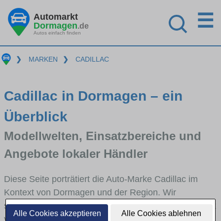
☰
Automarkt
Dormagen
.de
Autos einfach finden
❯
MARKEN
❯
CADILLAC
Cadillac in Dormagen – ein
Überblick
Modellwelten, Einsatzbereiche und
Angebote lokaler Händler
Diese Seite porträtiert die Auto-Marke Cadillac im
Kontext von Dormagen und der Region. Wir
skizzieren, in welchen Fahrzeugklassen Cadillac stark
Alle Cookies akzeptieren
Alle Cookies ablehnen
vertreten ist, welche Modellreihen häufig im Stadt-