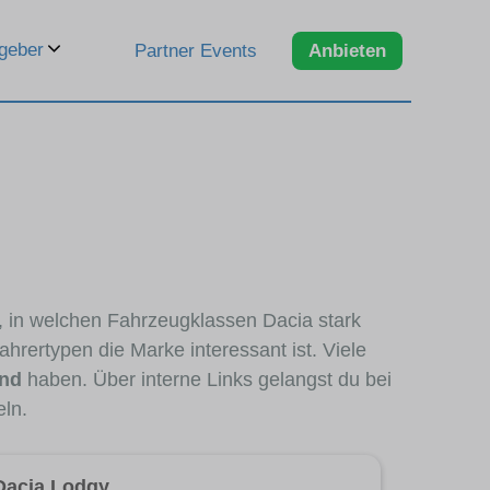
geber
Partner Events
Anbieten
n, in welchen Fahrzeugklassen Dacia stark
hrertypen die Marke interessant ist. Viele
and
haben. Über interne Links gelangst du bei
eln.
Dacia Lodgy