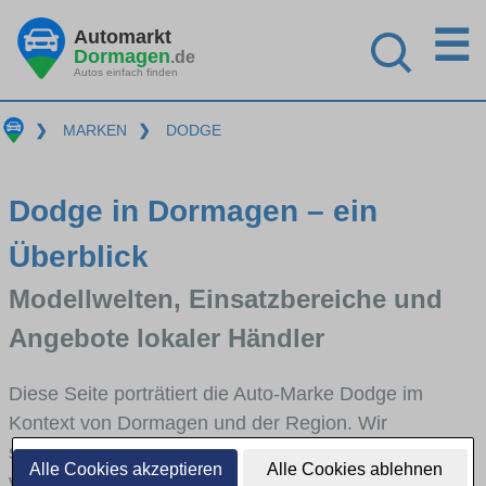
☰
Automarkt
Dormagen
.de
Autos einfach finden
❯
MARKEN
❯
DODGE
Dodge in Dormagen – ein
Überblick
Modellwelten, Einsatzbereiche und
Angebote lokaler Händler
Diese Seite porträtiert die Auto-Marke Dodge im
Kontext von Dormagen und der Region. Wir
skizzieren, in welchen Fahrzeugklassen Dodge stark
Alle Cookies akzeptieren
Alle Cookies ablehnen
vertreten ist, welche Modellreihen häufig im Stadt-