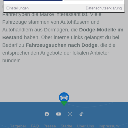
und Umlandverkehr zu sehen sind und für welche
Einstellungen
Datenschutzerklärung
Fahrertypen die Marke interessant ist. Viele
Fahrzeuge stammen von Autohäusern und
Autohändlern aus Dormagen, die
Dodge-Modelle im
Bestand
haben. Über interne Links gelangst du bei
Bedarf zu
Fahrzeugsuchen nach Dodge
, die die
entsprechenden Angebote der lokalen Anbieter
bündeln.
Ratgeber
FAQ
Presse
Städte
Über Uns
Impressum