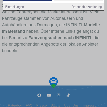
Stadt- und Umlandverkehr zu sehen sind und für
Einstellungen
Datenschutzerklärung
welche Fahrertypen die Marke interessant ist. Viele
Fahrzeuge stammen von Autohäusern und
Autohändlern aus Dormagen, die
INFINITI-Modelle
im Bestand
haben. Über interne Links gelangst du
bei Bedarf zu
Fahrzeugsuchen nach INFINITI
, die
die entsprechenden Angebote der lokalen Anbieter
bündeln.
Ratgeber
FAQ
Presse
Städte
Über Uns
Impressum