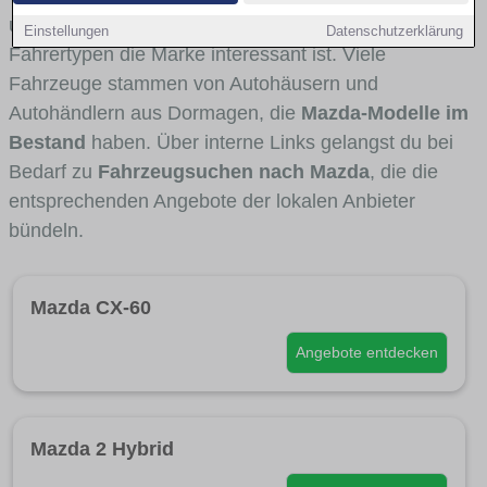
und Umlandverkehr zu sehen sind und für welche
Einstellungen
Datenschutzerklärung
Fahrertypen die Marke interessant ist. Viele
Fahrzeuge stammen von Autohäusern und
Autohändlern aus Dormagen, die
Mazda-Modelle im
Bestand
haben. Über interne Links gelangst du bei
Bedarf zu
Fahrzeugsuchen nach Mazda
, die die
entsprechenden Angebote der lokalen Anbieter
bündeln.
Mazda CX-60
Angebote entdecken
Mazda 2 Hybrid