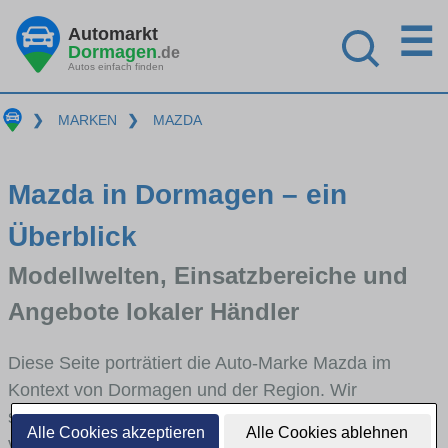
☰
Automarkt
Dormagen
.de
Autos einfach finden
❯
MARKEN
❯
MAZDA
Mazda in Dormagen – ein
Überblick
Modellwelten, Einsatzbereiche und
Angebote lokaler Händler
Diese Seite porträtiert die Auto-Marke Mazda im
Kontext von Dormagen und der Region. Wir
skizzieren, in welchen Fahrzeugklassen Mazda stark
Alle Cookies akzeptieren
Alle Cookies ablehnen
vertreten ist, welche Modellreihen häufig im Stadt-