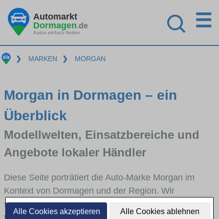
☰
Automarkt
Dormagen
.de
Autos einfach finden
❯
MARKEN
❯
MORGAN
Morgan in Dormagen – ein
Überblick
Modellwelten, Einsatzbereiche und
Angebote lokaler Händler
Diese Seite porträtiert die Auto-Marke Morgan im
Kontext von Dormagen und der Region. Wir
skizzieren, in welchen Fahrzeugklassen Morgan stark
Alle Cookies akzeptieren
Alle Cookies ablehnen
vertreten ist, welche Modellreihen häufig im Stadt-