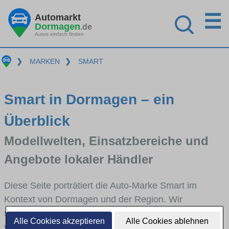
☰
Automarkt
Dormagen
.de
Autos einfach finden
❯
MARKEN
❯
SMART
Smart in Dormagen – ein
Überblick
Modellwelten, Einsatzbereiche und
Angebote lokaler Händler
Diese Seite porträtiert die Auto-Marke Smart im
Kontext von Dormagen und der Region. Wir
skizzieren, in welchen Fahrzeugklassen Smart stark
Alle Cookies akzeptieren
Alle Cookies ablehnen
vertreten ist, welche Modellreihen häufig im Stadt-