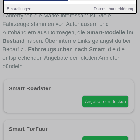
und Umlandverkehr zu sehen sind und für welche
Einstellungen
Datenschutzerklärung
Fahrertypen die Marke interessant ist. Viele
Fahrzeuge stammen von Autohäusern und
Autohändlern aus Dormagen, die
Smart-Modelle im
Bestand
haben. Über interne Links gelangst du bei
Bedarf zu
Fahrzeugsuchen nach Smart
, die die
entsprechenden Angebote der lokalen Anbieter
bündeln.
Smart Roadster
Angebote entdecken
Smart ForFour