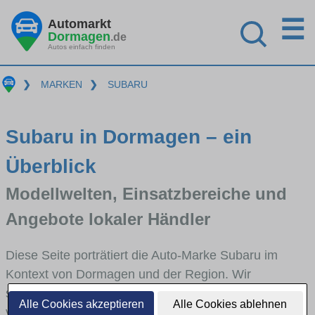
☰
Automarkt
Dormagen
.de
Autos einfach finden
❯
MARKEN
❯
SUBARU
Subaru in Dormagen – ein
Überblick
Modellwelten, Einsatzbereiche und
Angebote lokaler Händler
Diese Seite porträtiert die Auto-Marke Subaru im
Kontext von Dormagen und der Region. Wir
skizzieren, in welchen Fahrzeugklassen Subaru stark
Alle Cookies akzeptieren
Alle Cookies ablehnen
vertreten ist, welche Modellreihen häufig im Stadt-