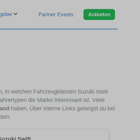
geber
Partner Events
Anbieten
n, in welchen Fahrzeugklassen Suzuki stark
hrertypen die Marke interessant ist. Viele
tand
haben. Über interne Links gelangst du bei
deln.
Suzuki Swift