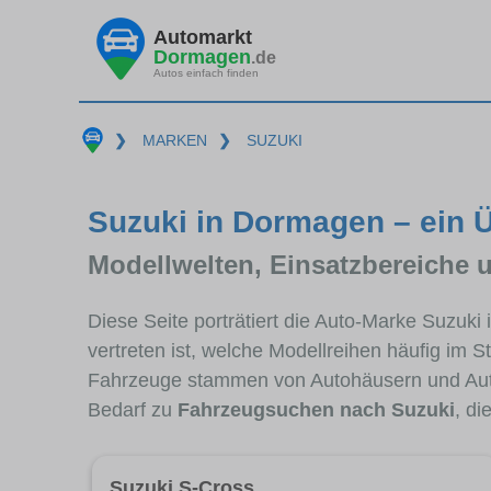
Automarkt
Dormagen
.de
Autos einfach finden
❯
MARKEN
❯
SUZUKI
Suzuki in Dormagen – ein Ü
Modellwelten, Einsatzbereiche 
Diese Seite porträtiert die Auto-Marke Suzuk
vertreten ist, welche Modellreihen häufig im 
Fahrzeuge stammen von Autohäusern und Au
Bedarf zu
Fahrzeugsuchen nach Suzuki
, di
Suzuki S-Cross