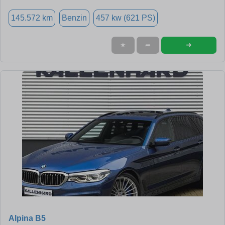
145.572 km
Benzin
457 kw (621 PS)
➜
★
➦
Alpina B5