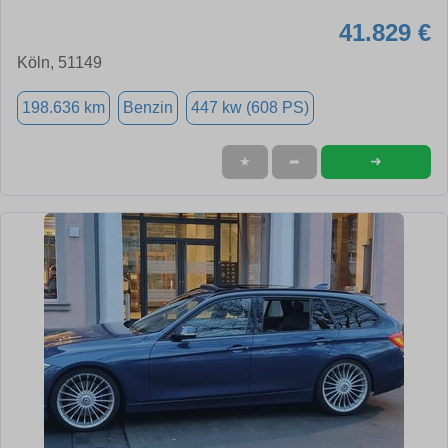
41.829 €
Köln, 51149
198.636 km
Benzin
447 kw (608 PS)
➜
★
➦