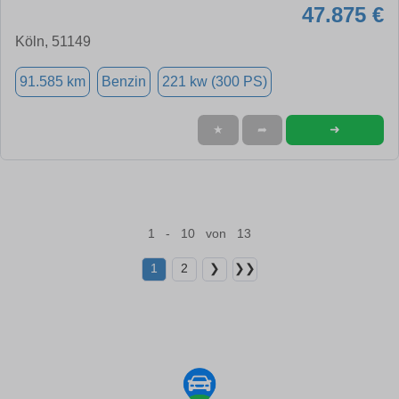
47.875 €
Köln, 51149
91.585 km
Benzin
221 kw (300 PS)
➜
★
➦
1 - 10 von 13
1
2
❯
❯❯