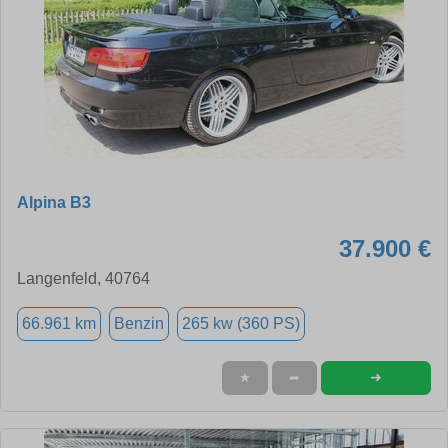
Alpina B3
37.900 €
Langenfeld, 40764
66.961 km
Benzin
265 kw (360 PS)
➜
★
➦