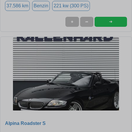
37.586 km
Benzin
221 kw (300 PS)
➜
★
➦
Alpina Roadster S