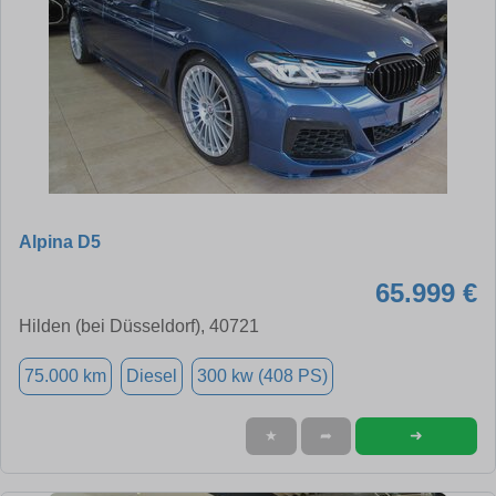
Alpina D5
65.999 €
Hilden (bei Düsseldorf), 40721
75.000 km
Diesel
300 kw (408 PS)
➜
★
➦