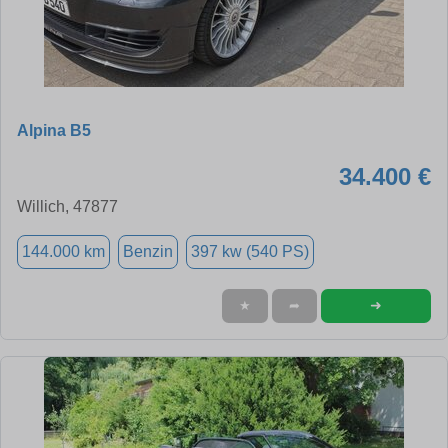
Alpina B5
34.400 €
Willich, 47877
144.000 km
Benzin
397 kw (540 PS)
➜
★
➦