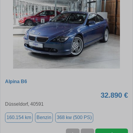
Alpina B6
32.890 €
Düsseldorf, 40591
160.154 km
Benzin
368 kw (500 PS)