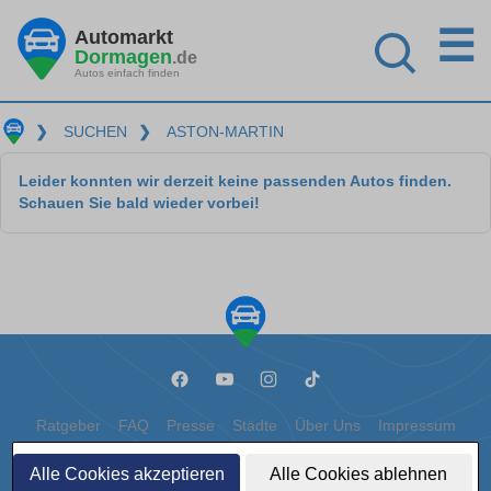
☰
Automarkt
Dormagen
.de
Autos einfach finden
❯
SUCHEN
❯
ASTON-MARTIN
Leider konnten wir derzeit keine passenden Autos finden.
Schauen Sie bald wieder vorbei!
Ratgeber
FAQ
Presse
Städte
Über Uns
Impressum
Datenschutz
Cookies
Alle Cookies akzeptieren
Alle Cookies ablehnen