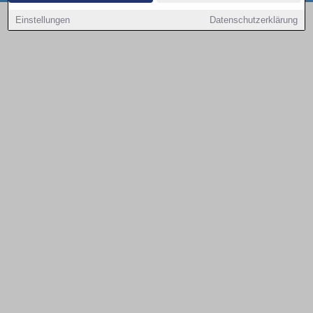
Copyright © 2000 - 2026 | 1A Infosysteme GmbH | Content by: 1a-sites-autos
Einstellungen
Datenschutzerklärung
08.08.2026