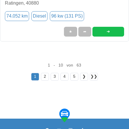
Ratingen, 40880
74.052 km
Diesel
96 kw (131 PS)
➜
★
➦
1 - 10 von 63
1
2
3
4
5
❯
❯❯