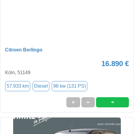
Citroen Berlingo
16.890 €
Köln, 51149
57.933 km
Diesel
96 kw (131 PS)
➜
★
➦