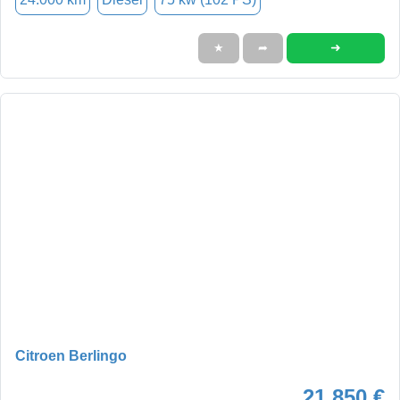
➜
★
➦
Citroen Berlingo
21.850 €