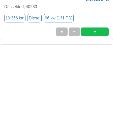
Düsseldorf, 40233
19.366 km
Diesel
96 kw (131 PS)
➜
★
➦