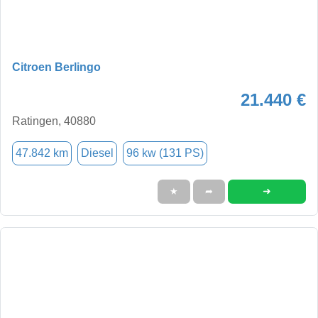
Citroen Berlingo
21.440 €
Ratingen, 40880
47.842 km
Diesel
96 kw (131 PS)
➜
★
➦