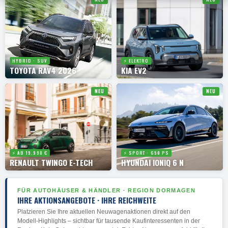
HYBRID · SUV
⚡ ELEKTRO
TOYOTA RAV4 2026
KIA EV2
NEU
NEU
⚡ AB 19.990 €
⚡ SPORT · 650 PS
RENAULT TWINGO E-TECH
HYUNDAI IONIQ 6 N
FÜR AUTOHÄUSER & HÄNDLER · REGION DORMAGEN
IHRE AKTIONSANGEBOTE · IHRE REICHWEITE
Platzieren Sie Ihre aktuellen Neuwagenaktionen direkt auf den
Modell-Highlights – sichtbar für tausende Kaufinteressenten in der