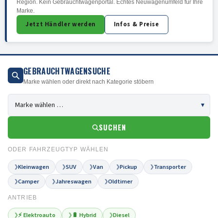
Region. Kein Gebrauchtwagenportal. Echtes Neuwagenumfeld für Ihre
Marke.
Jetzt Händler werden
Infos & Preise
GEBRAUCHTWAGENSUCHE
Marke wählen oder direkt nach Kategorie stöbern
SUCHEN
ODER FAHRZEUGTYP WÄHLEN
Kleinwagen
SUV
Van
Pickup
Transporter
❯
❯
❯
❯
❯
Camper
Jahreswagen
Oldtimer
❯
❯
❯
ANTRIEB
⚡ Elektroauto
🔋 Hybrid
Diesel
❯
❯
❯