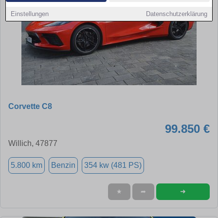
Einstellungen
Datenschutzerklärung
Corvette C8
99.850 €
Willich, 47877
5.800 km
Benzin
354 kw (481 PS)
➜
★
➦