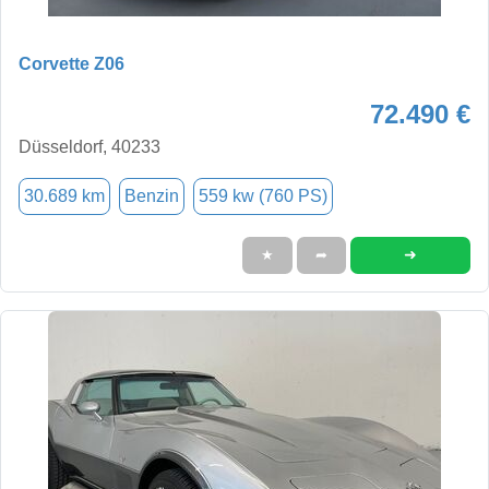
Corvette Z06
72.490 €
Düsseldorf, 40233
30.689 km
Benzin
559 kw (760 PS)
➜
★
➦