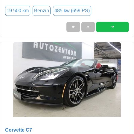
19.500 km
Benzin
485 kw (659 PS)
➜
★
➦
Corvette C7