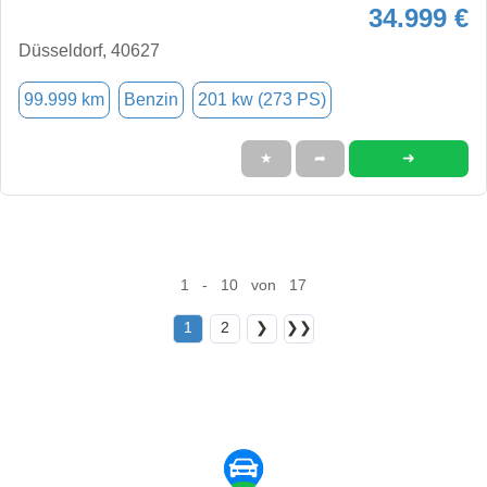
34.999 €
Düsseldorf, 40627
99.999 km
Benzin
201 kw (273 PS)
➜
★
➦
1 - 10 von 17
1
2
❯
❯❯