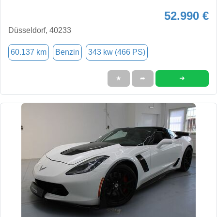
52.990 €
Düsseldorf, 40233
60.137 km
Benzin
343 kw (466 PS)
➜
★
➦