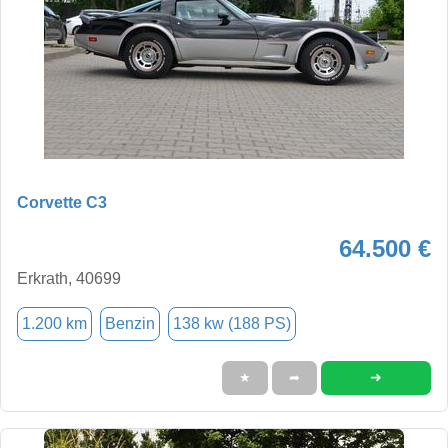
Corvette C3
64.500 €
Erkrath, 40699
1.200 km
Benzin
138 kw (188 PS)
➜
★
➦