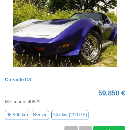
Corvette C3
59.850 €
Mettmann, 40822
98.500 km
Benzin
147 kw (200 PS)