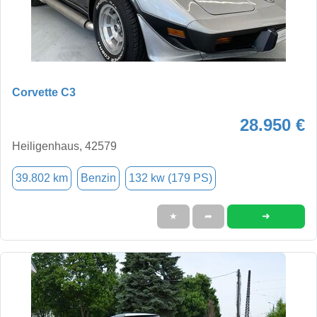
Corvette C3
28.950 €
Heiligenhaus, 42579
39.802 km
Benzin
132 kw (179 PS)
➜
★
➦