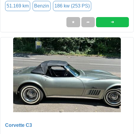
51.169 km
Benzin
186 kw (253 PS)
➜
★
➦
Corvette C3