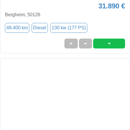
31.890 €
Bergheim, 50126
48.400 km
Diesel
130 kw (177 PS)
➜
★
➦