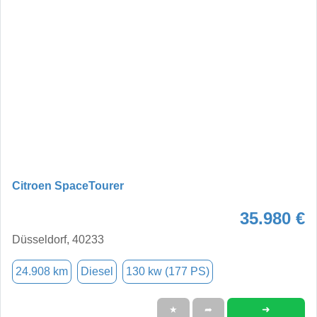
Citroen SpaceTourer
35.980 €
Düsseldorf, 40233
24.908 km
Diesel
130 kw (177 PS)
➜
★
➦