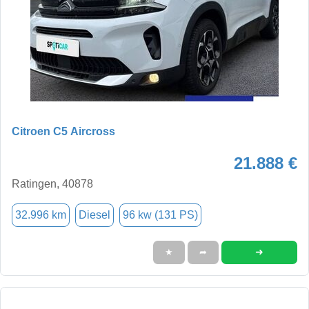
Citroen C5 Aircross
21.888 €
Ratingen, 40878
32.996 km
Diesel
96 kw (131 PS)
➜
★
➦