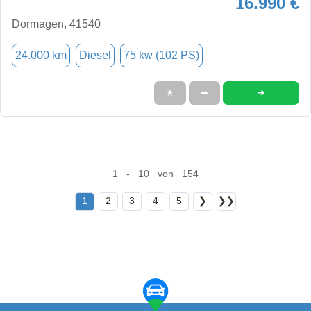
16.990 €
Dormagen, 41540
24.000 km
Diesel
75 kw (102 PS)
➜
★
➦
1 - 10 von 154
1
2
3
4
5
❯
❯❯