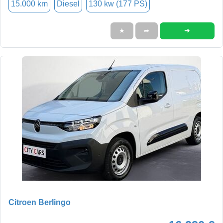
15.000 km
Diesel
130 kw (177 PS)
➜
★
➦
Citroen Berlingo