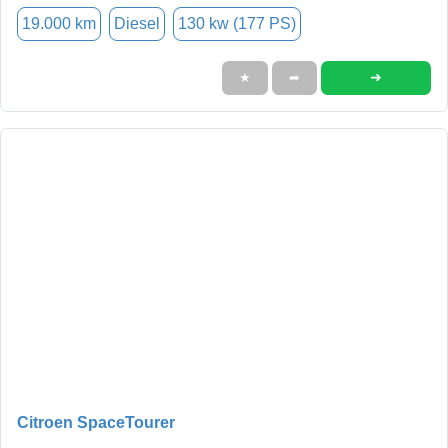
19.000 km
Diesel
130 kw (177 PS)
➜
★
➦
Citroen SpaceTourer