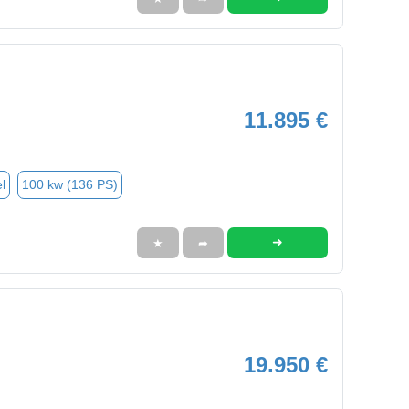
11.895 €
l
100 kw (136 PS)
➜
★
➦
19.950 €