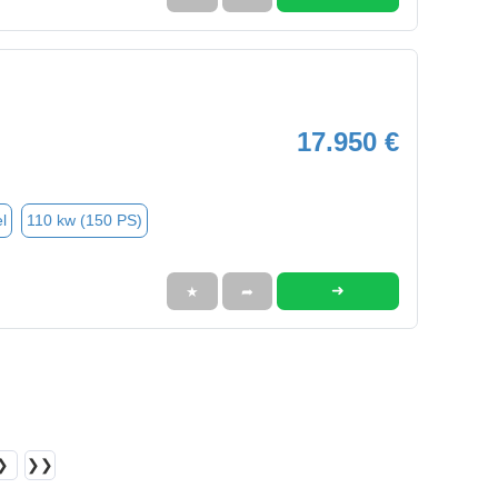
17.950 €
l
110 kw (150 PS)
➜
★
➦
❯
❯❯