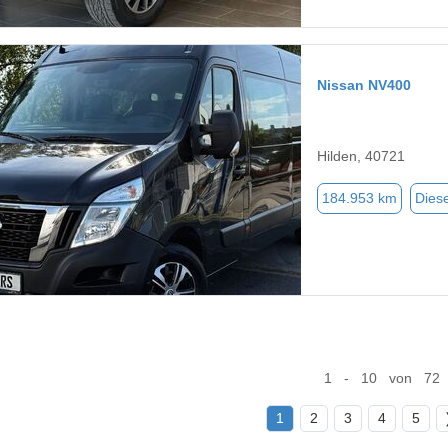
Nissan NV400
Hilden, 40721
184.953 km
Diese
1 - 10 von 72
1
2
3
4
5