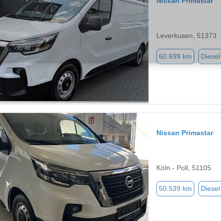
Nissan Primastar
Leverkusen, 51373
60.699 km
Diesel
Nissan Primastar
Köln - Poll, 51105
50.539 km
Diesel