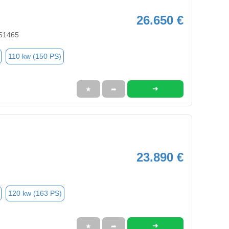
26.650 €
 51465
110 kw (150 PS)
➜
★
➦
23.890 €
120 kw (163 PS)
➜
★
➦