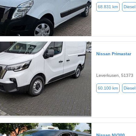
68.831 km
Diesel
Nissan Primastar
Leverkusen, 51373
60.100 km
Diesel
Nissan NV300