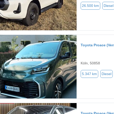
26.500 km
Diesel
Toyota Proace (Ver
Köln, 50858
5.347 km
Diesel
Toyota Proace (Ver