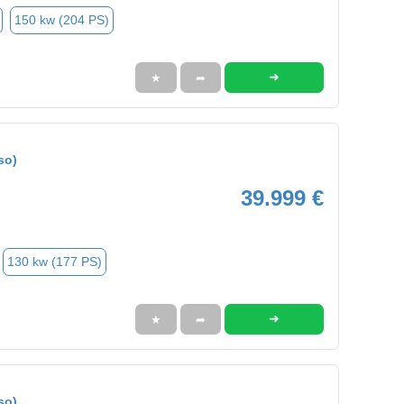
150 kw (204 PS)
➜
★
➦
so)
39.999 €
130 kw (177 PS)
➜
★
➦
so)