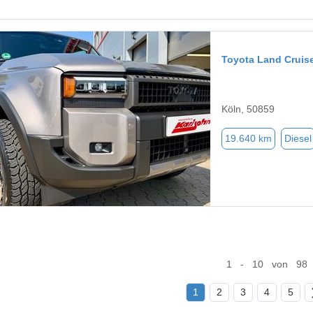
Toyota Land Cruis
Köln, 50859
19.640 km
Diesel
1 - 10 von 98
1
2
3
4
5