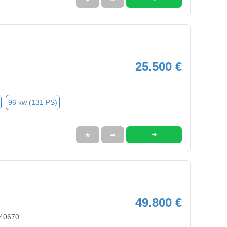
25.500 €
96 kw (131 PS)
➜
★
➦
49.800 €
 40670