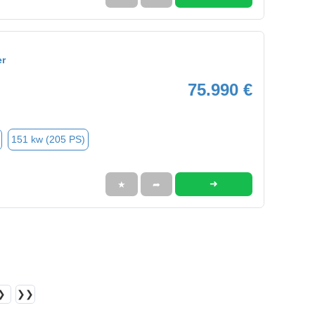
er
75.990 €
151 kw (205 PS)
➜
★
➦
❯
❯❯