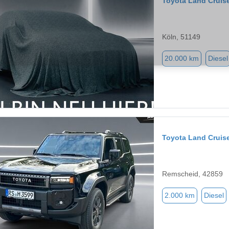
Toyota Land Cruis
Köln, 51149
20.000 km
Diesel
Toyota Land Cruis
Remscheid, 42859
2.000 km
Diesel