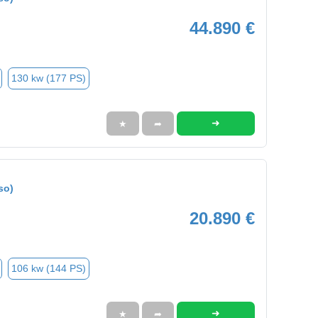
44.890 €
130 kw (177 PS)
➜
★
➦
so)
20.890 €
106 kw (144 PS)
➜
★
➦