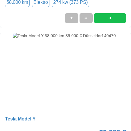
58.000 km
Elektro
274 kw (373 PS)
➜
★
➦
Tesla Model Y