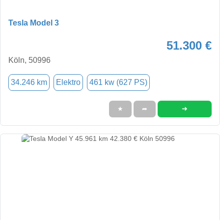
Tesla Model 3
51.300 €
Köln, 50996
34.246 km
Elektro
461 kw (627 PS)
➜
★
➦