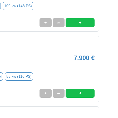
109 kw (148 PS)
➜
★
➦
7.900 €
l
85 kw (116 PS)
➜
★
➦