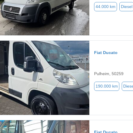
44.000 km
Diesel
Fiat Ducato
Pulheim, 50259
190.000 km
Diese
Fiat Ducato