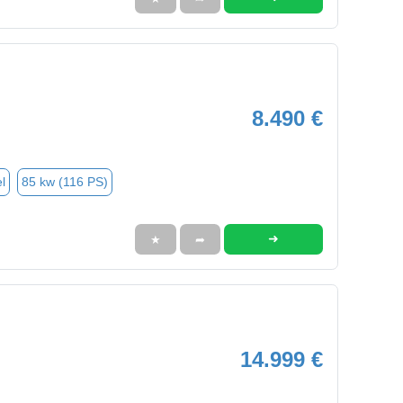
8.490 €
l
85 kw (116 PS)
➜
★
➦
14.999 €