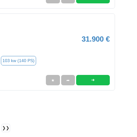
31.900 €
103 kw (140 PS)
➜
★
➦
❯❯