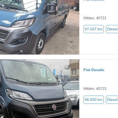
Hilden, 40721
97.037 km
Diesel
Fiat Ducato
Hilden, 40721
86.000 km
Diesel