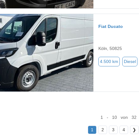
Fiat Ducato
Köln, 50825
4.500 km
Diesel
1 - 10 von 32
1
2
3
4
❯