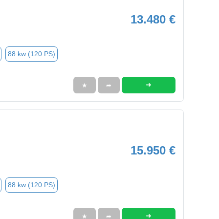
13.480 €
88 kw (120 PS)
➜
★
➦
15.950 €
88 kw (120 PS)
➜
★
➦