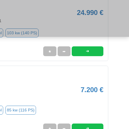
24.990 €
1
l
103 kw (140 PS)
➜
★
➦
7.200 €
l
85 kw (116 PS)
➜
★
➦