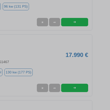
96 kw (131 PS)
➜
★
➦
17.990 €
 51467
l
130 kw (177 PS)
➜
★
➦