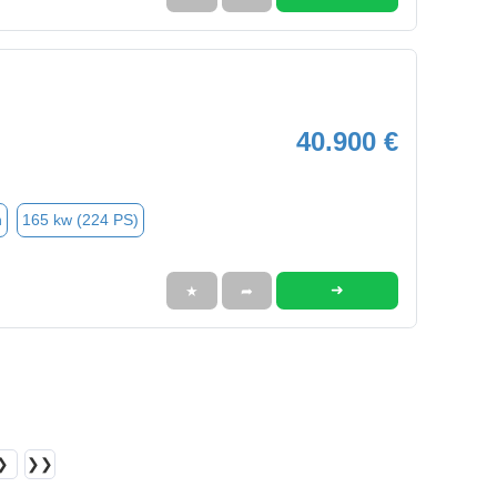
40.900 €
n
165 kw (224 PS)
➜
★
➦
❯
❯❯