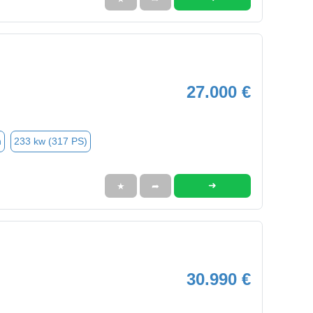
27.000 €
n
233 kw (317 PS)
➜
★
➦
30.990 €