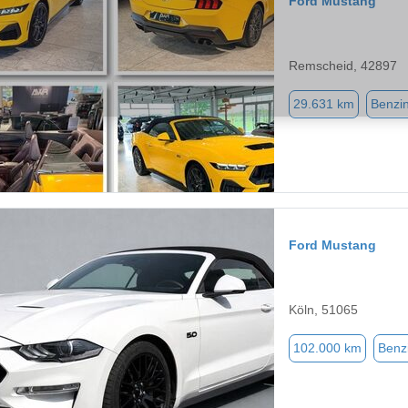
Ford Mustang
Remscheid, 42897
29.631 km
Benzi
Ford Mustang
Köln, 51065
102.000 km
Benz