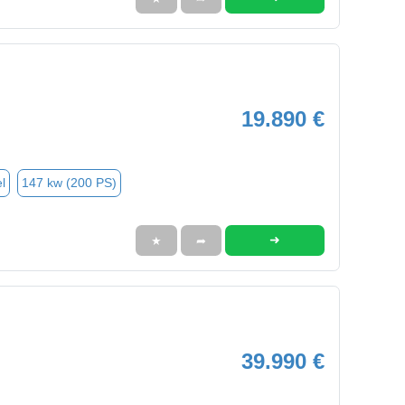
19.890 €
l
147 kw (200 PS)
➜
★
➦
39.990 €