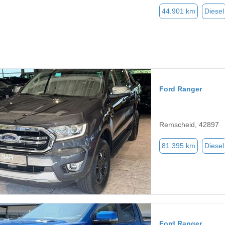
44.901 km
Diesel
Ford Ranger
Remscheid, 42897
81.395 km
Diesel
Ford Ranger