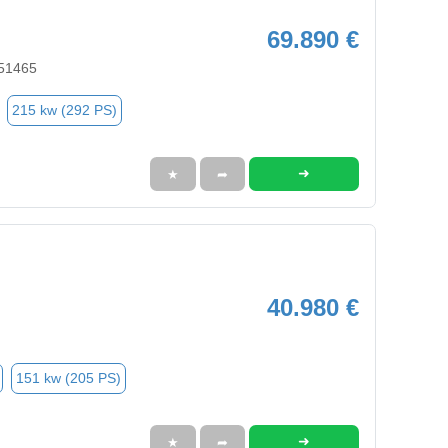
69.890 €
 51465
215 kw (292 PS)
➜
★
➦
40.980 €
151 kw (205 PS)
➜
★
➦