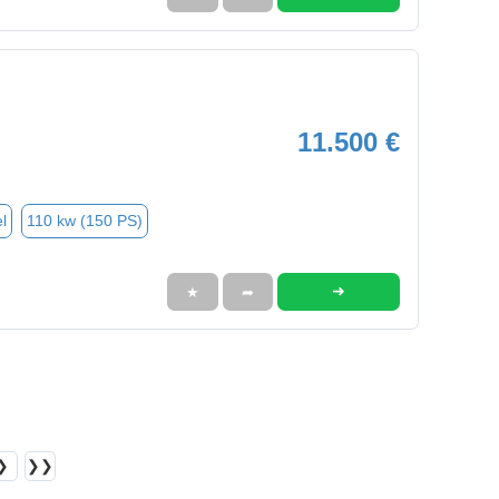
11.500 €
l
110 kw (150 PS)
➜
★
➦
❯
❯❯