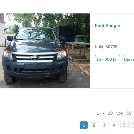
Ford Ranger
Köln, 50735
167.000 km
Diese
1 - 10 von 58
1
2
3
4
5