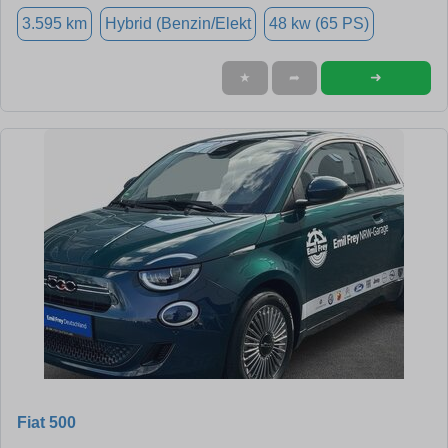
3.595 km
Hybrid (Benzin/Elekt
48 kw (65 PS)
➜
★
➦
Fiat 500