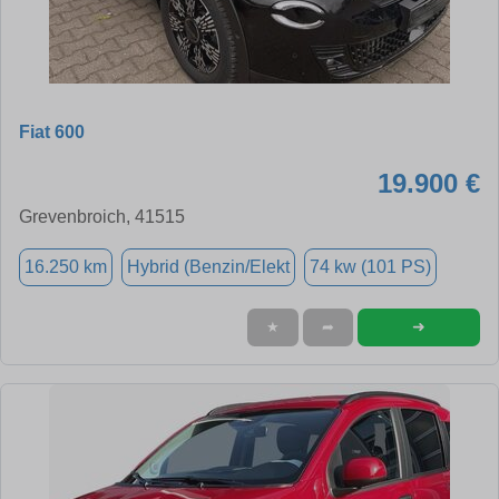
Fiat 600
19.900 €
Grevenbroich, 41515
16.250 km
Hybrid (Benzin/Elekt
74 kw (101 PS)
➜
★
➦