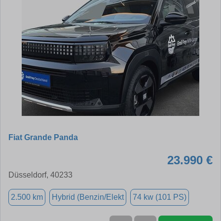
Fiat Grande Panda
23.990 €
Düsseldorf, 40233
2.500 km
Hybrid (Benzin/Elekt
74 kw (101 PS)