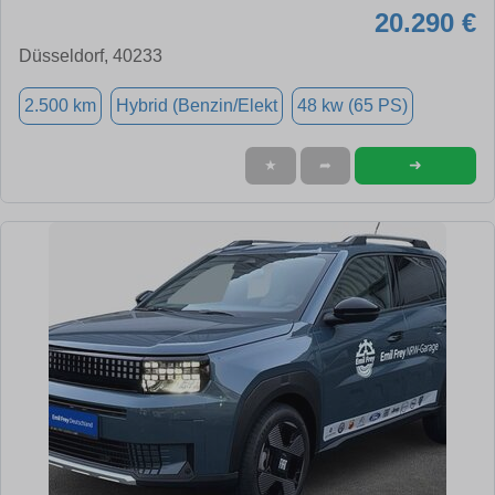
20.290 €
Düsseldorf, 40233
2.500 km
Hybrid (Benzin/Elekt
48 kw (65 PS)
➜
★
➦