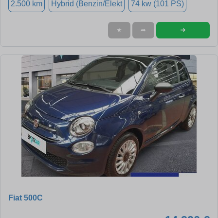
2.500 km
Hybrid (Benzin/Elekt
74 kw (101 PS)
➜
★
➦
Fiat 500C