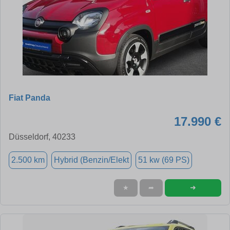
Fiat Panda
17.990 €
Düsseldorf, 40233
2.500 km
Hybrid (Benzin/Elekt
51 kw (69 PS)
➜
★
➦