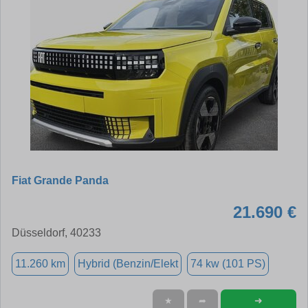
Fiat Grande Panda
21.690 €
Düsseldorf, 40233
11.260 km
Hybrid (Benzin/Elekt
74 kw (101 PS)
➜
★
➦