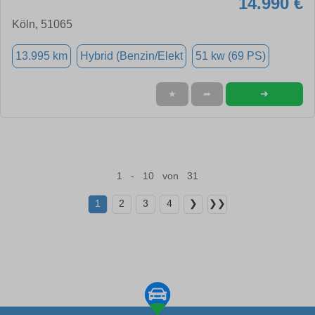
14.990 €
Köln, 51065
13.995 km
Hybrid (Benzin/Elekt
51 kw (69 PS)
➜
★
➦
1 - 10 von 31
1
2
3
4
❯
❯❯