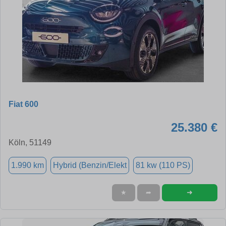
Fiat 600
25.380 €
Köln, 51149
1.990 km
Hybrid (Benzin/Elekt
81 kw (110 PS)
➜
★
➦