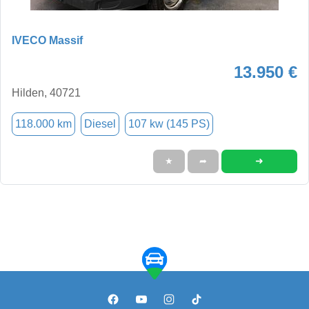
IVECO Massif
13.950 €
Hilden, 40721
118.000 km
Diesel
107 kw (145 PS)
➜
★
➦