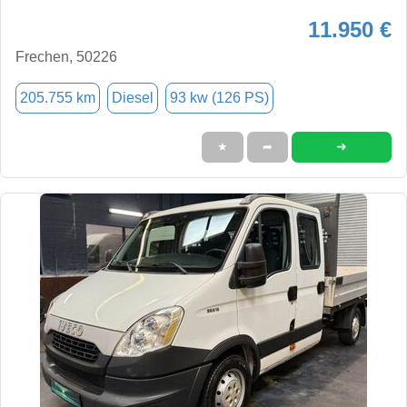
11.950 €
Frechen, 50226
205.755 km
Diesel
93 kw (126 PS)
➜
★
➦