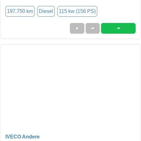
197.750 km
Diesel
115 kw (156 PS)
➜
★
➦
IVECO Andere