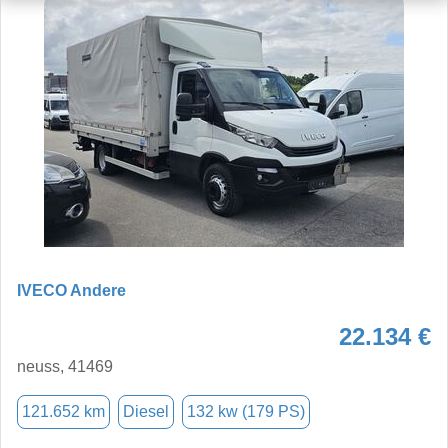
IVECO Andere
22.134 €
neuss, 41469
121.652 km
Diesel
132 kw (179 PS)