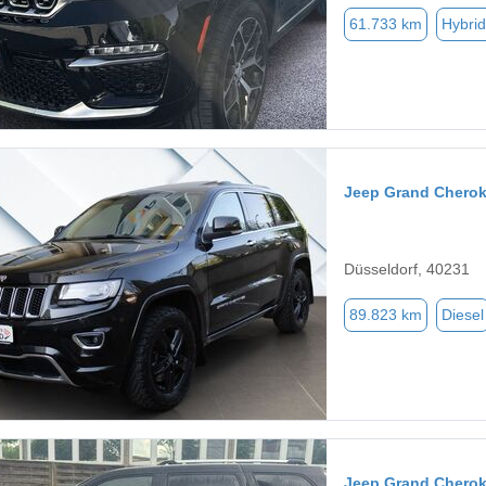
61.733 km
Hybrid
Jeep Grand Chero
Düsseldorf, 40231
89.823 km
Diesel
Jeep Grand Chero