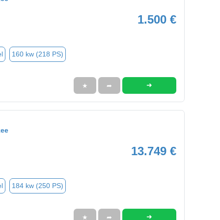
1.500 €
l
160 kw (218 PS)
➜
★
➦
kee
13.749 €
l
184 kw (250 PS)
➜
★
➦