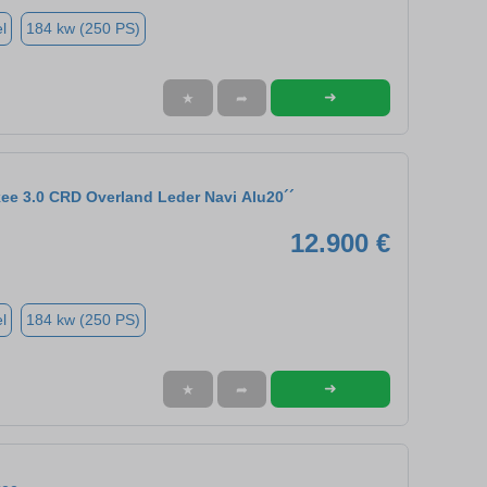
l
184 kw (250 PS)
➜
★
➦
ee 3.0 CRD Overland Leder Navi Alu20´´
12.900 €
l
184 kw (250 PS)
➜
★
➦