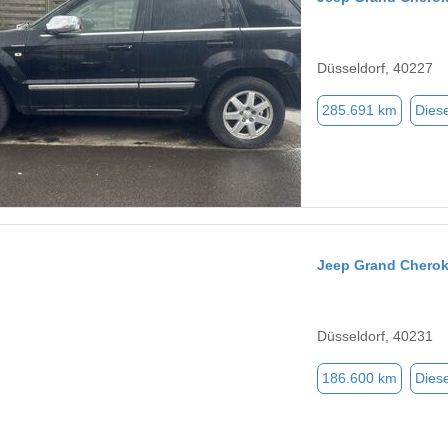
Düsseldorf, 40227
285.691 km
Diese
Jeep Grand Chero
Düsseldorf, 40231
186.600 km
Diese