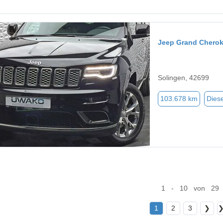
Jeep Grand Chero
Solingen, 42699
103.678 km
Diese
1 - 10 von 29
1
2
3
❯