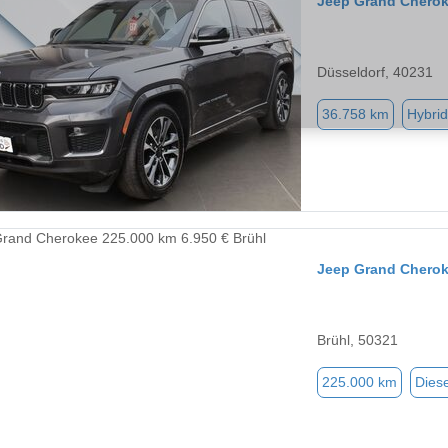
Jeep Grand Chero
Düsseldorf, 40231
36.758 km
Hybrid
Jeep Grand Chero
Brühl, 50321
225.000 km
Diese