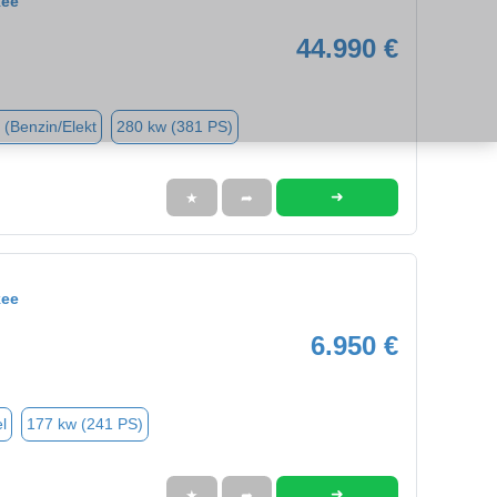
kee
44.990 €
 (Benzin/Elekt
280 kw (381 PS)
➜
★
➦
kee
6.950 €
l
177 kw (241 PS)
➜
★
➦