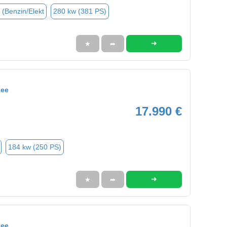
 (Benzin/Elekt
280 kw (381 PS)
➜
★
➦
kee
17.990 €
184 kw (250 PS)
➜
★
➦
kee