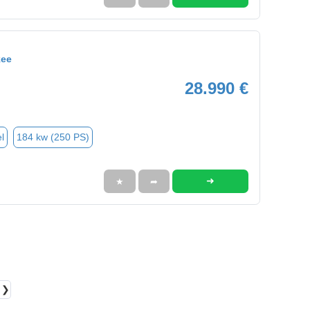
kee
28.990 €
l
184 kw (250 PS)
➜
★
➦
❯❯