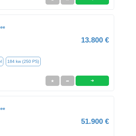
kee
13.800 €
l
184 kw (250 PS)
➜
★
➦
kee
51.900 €