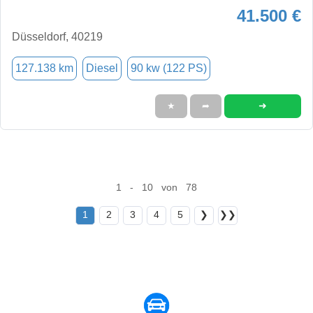
41.500 €
Düsseldorf, 40219
127.138 km
Diesel
90 kw (122 PS)
➜
★
➦
1 - 10 von 78
1
2
3
4
5
❯
❯❯