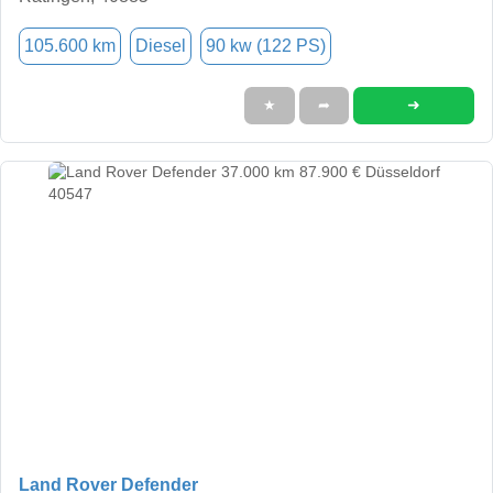
105.600 km
Diesel
90 kw (122 PS)
➜
★
➦
Land Rover Defender