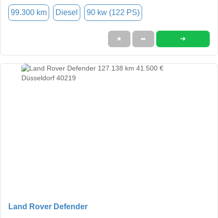
99.300 km
Diesel
90 kw (122 PS)
➜
★
➦
Land Rover Defender