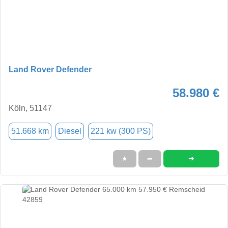
Land Rover Defender
58.980 €
Köln, 51147
51.668 km
Diesel
221 kw (300 PS)
➜
★
➦