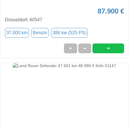
87.900 €
Düsseldorf, 40547
37.000 km
Benzin
386 kw (525 PS)
➜
★
➦