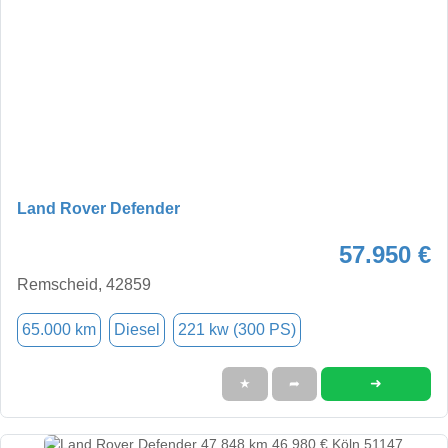
Land Rover Defender
57.950 €
Remscheid, 42859
65.000 km
Diesel
221 kw (300 PS)
➜
★
➦