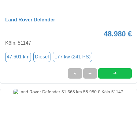
Land Rover Defender
48.980 €
Köln, 51147
47.601 km
Diesel
177 kw (241 PS)
➜
★
➦