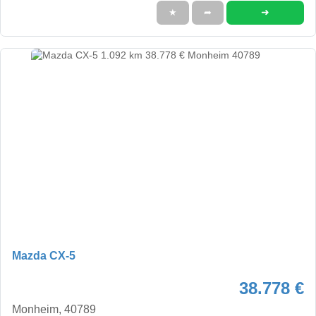
➜
★
➦
Mazda CX-5
38.778 €
Monheim, 40789