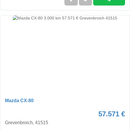
➜
★
➦
Mazda CX-80
57.571 €
Grevenbroich, 41515