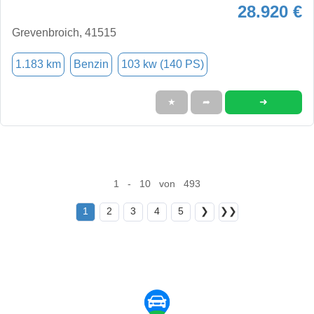
28.920 €
Grevenbroich, 41515
1.183 km
Benzin
103 kw (140 PS)
➜
★
➦
1 - 10 von 493
1
2
3
4
5
❯
❯❯