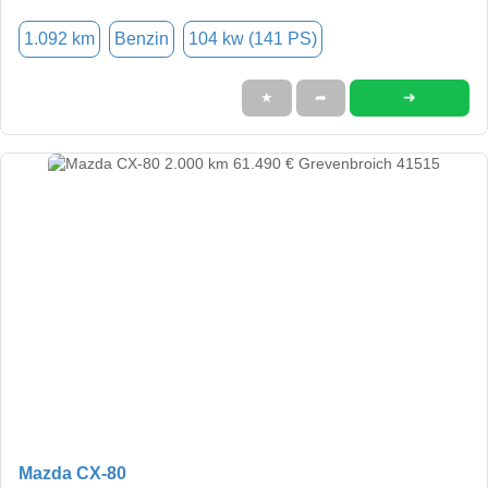
1.092 km
Benzin
104 kw (141 PS)
➜
★
➦
Mazda CX-80