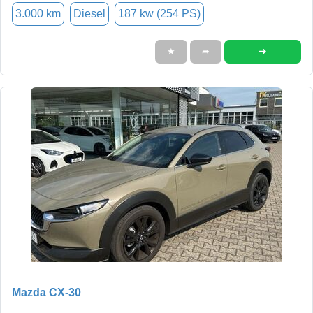
3.000 km
Diesel
187 kw (254 PS)
➜
★
➦
Mazda CX-30