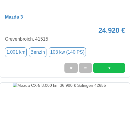
Mazda 3
24.920 €
Grevenbroich, 41515
1.001 km
Benzin
103 kw (140 PS)
➜
★
➦