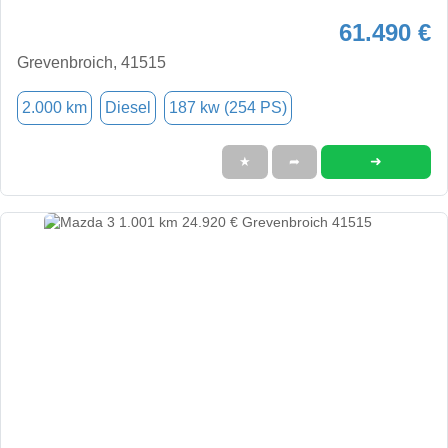
61.490 €
Grevenbroich, 41515
2.000 km
Diesel
187 kw (254 PS)
➜
★
➦