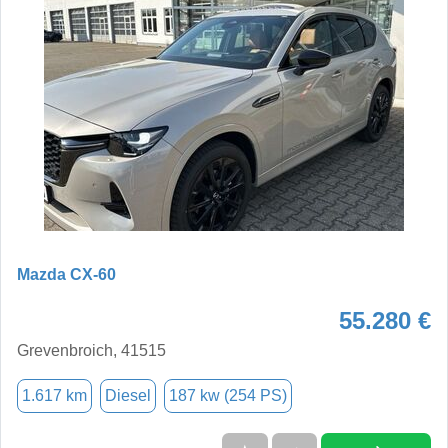
Mazda CX-60
55.280 €
Grevenbroich, 41515
1.617 km
Diesel
187 kw (254 PS)