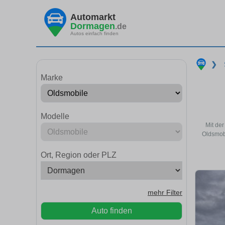
Automarkt
Dormagen
.de
Autos einfach finden
❯
Marke
Modelle
Mit de
Oldsmobi
Ort, Region oder PLZ
mehr Filter
Auto finden