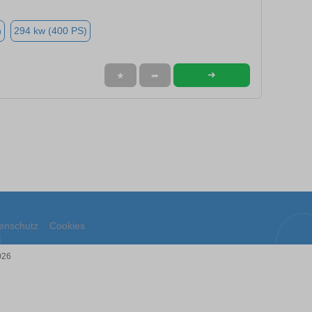
n
294 kw (400 PS)
➜
★
➦
enschutz
Cookies
026