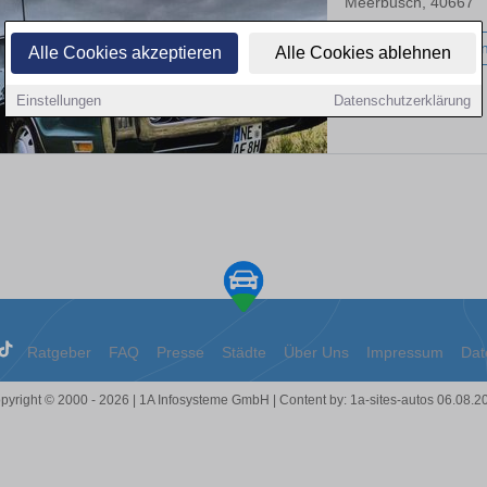
Meerbusch, 40667
58.000 km
Benzi
Alle Cookies akzeptieren
Alle Cookies ablehnen
Einstellungen
Datenschutzerklärung
Ratgeber
FAQ
Presse
Städte
Über Uns
Impressum
Dat
pyright © 2000 - 2026 | 1A Infosysteme GmbH | Content by: 1a-sites-autos 06.08.2