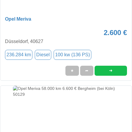
Opel Meriva
2.600 €
Düsseldorf, 40627
236.284 km
Diesel
100 kw (136 PS)
➜
★
➦