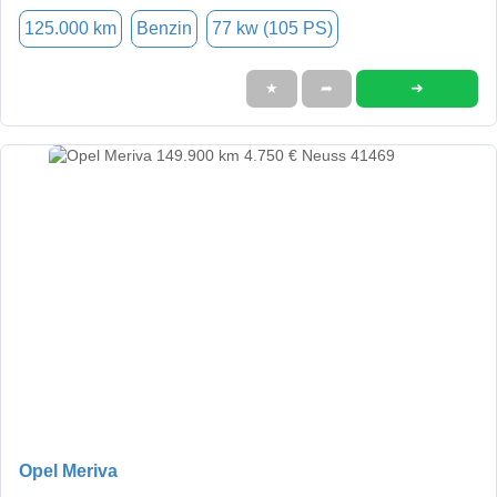
125.000 km
Benzin
77 kw (105 PS)
➜
★
➦
Opel Meriva