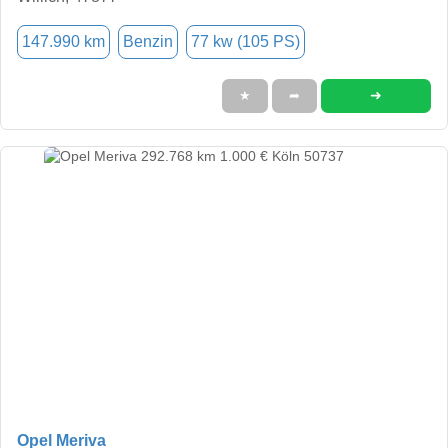
147.990 km
Benzin
77 kw (105 PS)
➜
★
➦
Opel Meriva