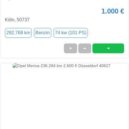
1.000 €
Köln, 50737
292.768 km
Benzin
74 kw (101 PS)
➜
★
➦