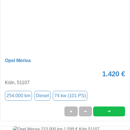
Opel Meriva
1.420 €
Köln, 51107
254.000 km
Diesel
74 kw (101 PS)
➜
★
➦