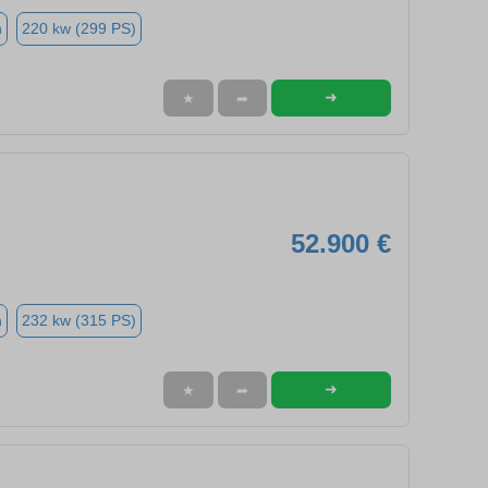
n
220 kw (299 PS)
➜
★
➦
52.900 €
n
232 kw (315 PS)
➜
★
➦