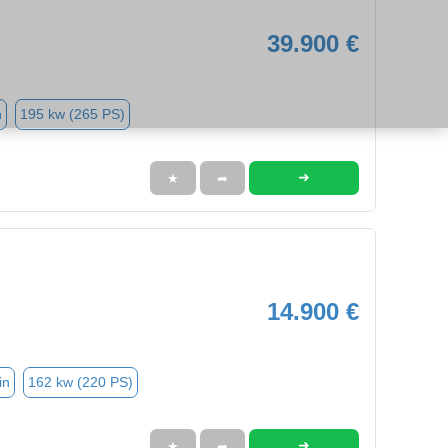
39.900 €
n
195 kw (265 PS)
➜
★
➦
14.900 €
in
162 kw (220 PS)
➜
★
➦