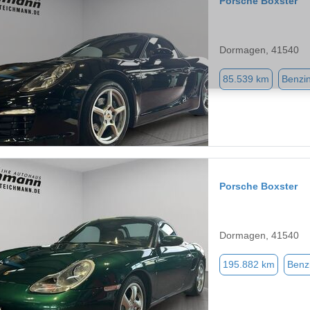
Porsche Boxster
Dormagen, 41540
85.539 km
Benzi
Porsche Boxster
Dormagen, 41540
195.882 km
Benz