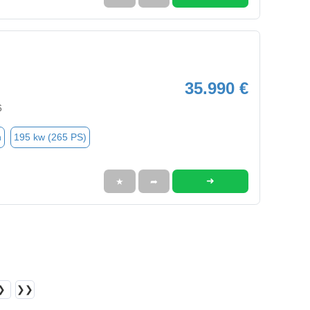
35.990 €
6
n
195 kw (265 PS)
➜
★
➦
❯
❯❯