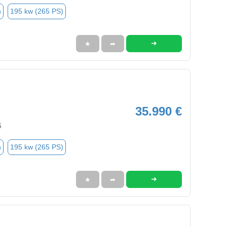
n
195 kw (265 PS)
➜
★
➦
35.990 €
6
n
195 kw (265 PS)
➜
★
➦