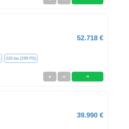
52.718 €
n
220 kw (299 PS)
➜
★
➦
39.990 €