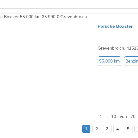
Porsche Boxster
Grevenbroich, 4151
55.000 km
Benzi
1 - 10 von 70
1
2
3
4
5