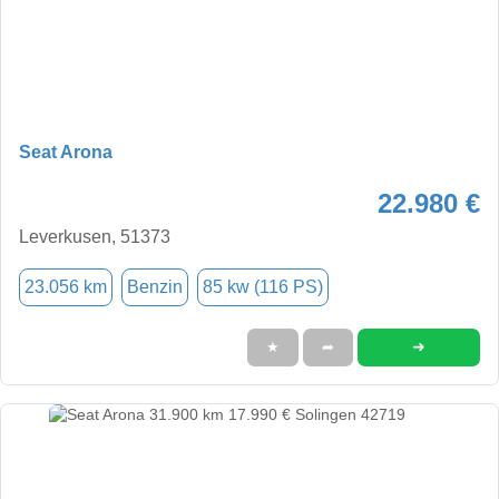
Seat Arona
22.980 €
Leverkusen, 51373
23.056 km
Benzin
85 kw (116 PS)
➜
★
➦