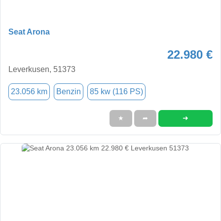
Seat Arona
22.980 €
Leverkusen, 51373
23.056 km
Benzin
85 kw (116 PS)
➜
★
➦