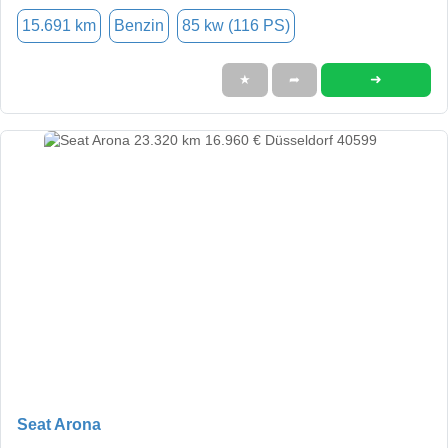
15.691 km
Benzin
85 kw (116 PS)
➜
★
➦
Seat Arona