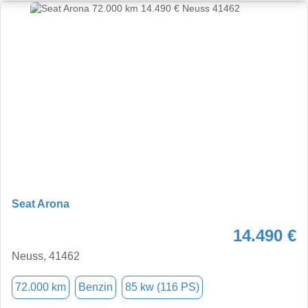
Seat Arona
14.490 €
Neuss, 41462
72.000 km
Benzin
85 kw (116 PS)