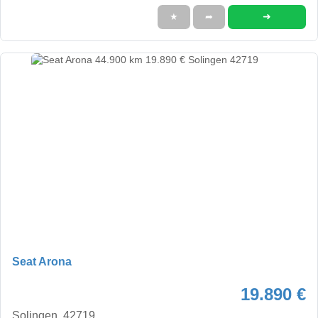
➜
★
➦
Seat Arona
19.890 €
Solingen, 42719