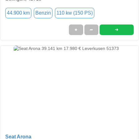
44.900 km
Benzin
110 kw (150 PS)
➜
★
➦
Seat Arona