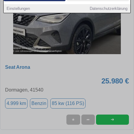
Einstellungen
Datenschutzerklärung
Seat Arona
25.980 €
Dormagen, 41540
4.999 km
Benzin
85 kw (116 PS)
➜
★
➦