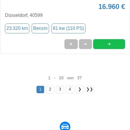
16.960 €
Düsseldorf, 40599
23.320 km
Benzin
81 kw (110 PS)
➜
★
➦
1 - 10 von 37
1
2
3
4
❯
❯❯