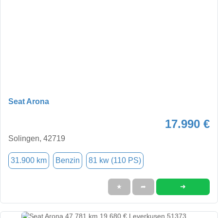
Seat Arona
17.990 €
Solingen, 42719
31.900 km
Benzin
81 kw (110 PS)
➜
★
➦