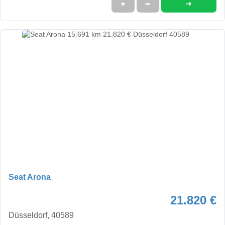
➜
★
➦
Seat Arona
21.820 €
Düsseldorf, 40589