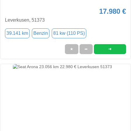
17.980 €
Leverkusen, 51373
39.141 km
Benzin
81 kw (110 PS)
➜
★
➦