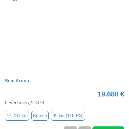
Seat Arona
19.680 €
Leverkusen, 51373
47.781 km
Benzin
85 kw (116 PS)