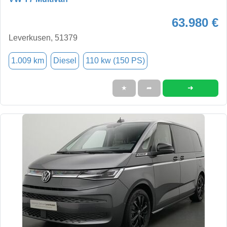
63.980 €
Leverkusen, 51379
1.009 km
Diesel
110 kw (150 PS)
➜
★
➦