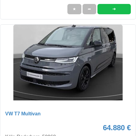
➜
★
➦
VW T7 Multivan
64.880 €