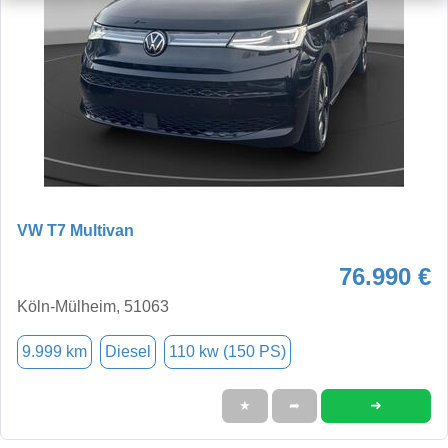
VW T7 Multivan
76.990 €
Köln-Mülheim, 51063
9.999 km
Diesel
110 kw (150 PS)
➜
★
➦