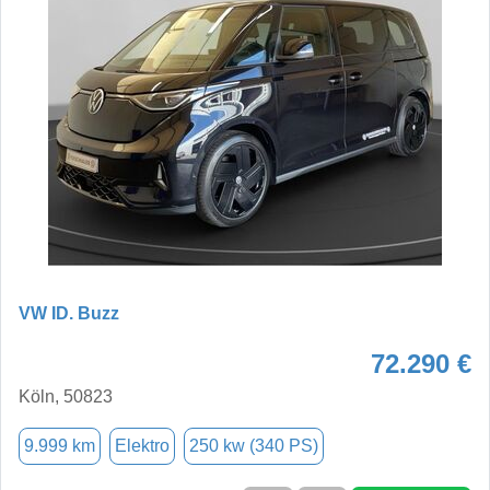
VW ID. Buzz
72.290 €
Köln, 50823
9.999 km
Elektro
250 kw (340 PS)