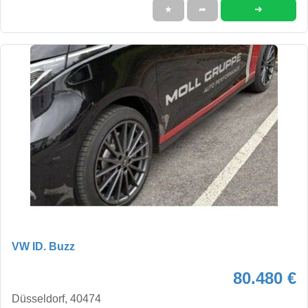
➜
★
➦
VW ID. Buzz
80.480 €
Düsseldorf, 40474