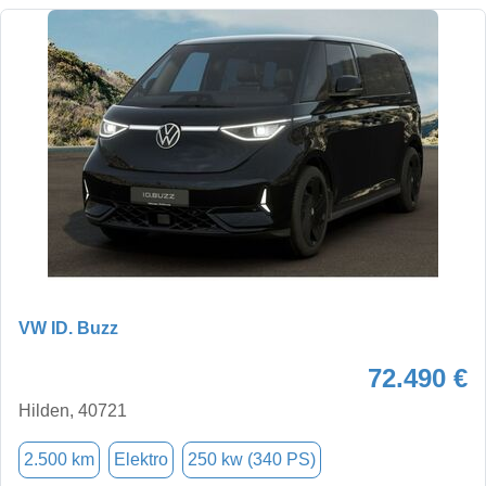
VW ID. Buzz
72.490 €
Hilden, 40721
2.500 km
Elektro
250 kw (340 PS)