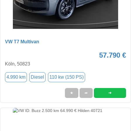
VW T7 Multivan
57.790 €
Köln, 50823
4.990 km
Diesel
110 kw (150 PS)
➜
★
➦