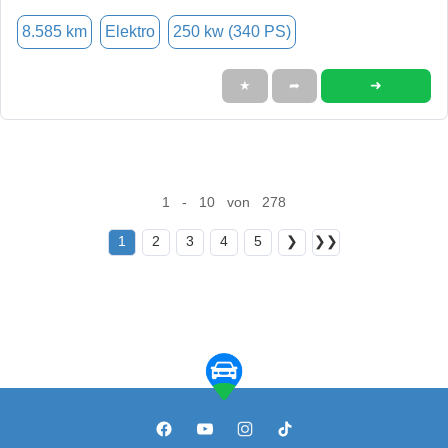
8.585 km
Elektro
250 kw (340 PS)
➜
★
➦
1 - 10 von 278
1
2
3
4
5
❯
❯❯