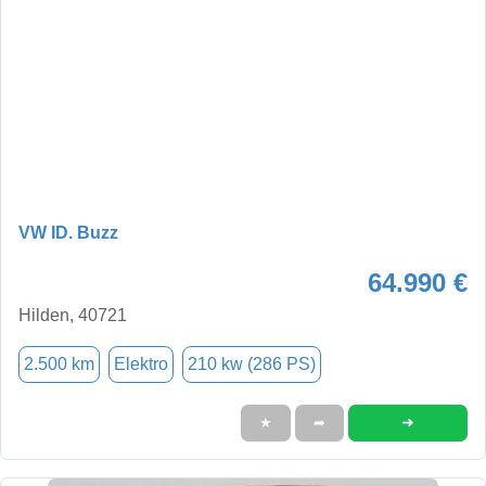
VW ID. Buzz
64.990 €
Hilden, 40721
2.500 km
Elektro
210 kw (286 PS)
➜
★
➦