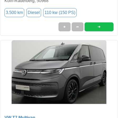
Köln-Raderberg, 50968
3.500 km
Diesel
110 kw (150 PS)
➜
★
➦
VW T7 Multivan