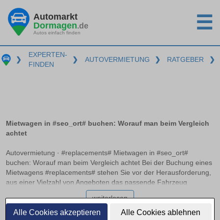
Automarkt
☰
Dormagen
.de
Autos einfach finden
EXPERTEN-
❯
❯
AUTOVERMIETUNG
❯
RATGEBER
❯
FINDEN
Mietwagen in #seo_ort# buchen: Worauf man beim Vergleich
achtet
Autovermietung · #replacements# Mietwagen in #seo_ort#
buchen: Worauf man beim Vergleich achtet Bei der Buchung eines
Mietwagens #replacements# stehen Sie vor der Herausforderung,
aus einer Vielzahl von Angeboten das passende Fahrzeug
auszuwählen. Neben unterschiedlichen Preisen und
weiterlesen
Fahrzeugmodellen gibt es zahlreiche Aspekte wie die
Vollkaskoversicherung ohne Selbstbeteiligung und mögliche
Alle Cookies akzeptieren
Alle Cookies ablehnen