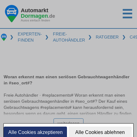
Automarkt
☰
Dormagen
.de
Autos einfach finden
EXPERTEN-
FREIE-
❯
❯
❯
RATGEBER
❯
C4
FINDEN
AUTOHÄNDLER
Woran erkennt man einen seriösen Gebrauchtwagenhändler
in #seo_ort#?
Freie Autohändler · #replacements# Woran erkennt man einen
seriösen Gebrauchtwagenhändler in #seo_ort#? Der Kauf eines
Gebrauchtwagens #replacements# kann herausfordernd sein,
besonders wenn es darum geht, einen seriösen Händler zu finden.
Professionelle Autohändler zeichnen sich durch bestimmte
weiterlesen
Merkmale aus, die auf einen zuverlässigen Betrieb hinweisen. In
diesem Ratgeber erfahren Sie, worauf Sie achten sollten, welche
Alle Cookies akzeptieren
Alle Cookies ablehnen