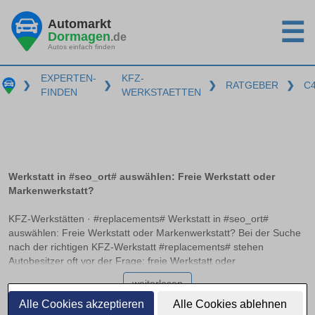
Automarkt
☰
Dormagen
.de
Autos einfach finden
EXPERTEN-
KFZ-
❯
❯
❯
RATGEBER
❯
C
FINDEN
WERKSTAETTEN
Werkstatt in #seo_ort# auswählen: Freie Werkstatt oder
Markenwerkstatt?
KFZ-Werkstätten · #replacements# Werkstatt in #seo_ort#
auswählen: Freie Werkstatt oder Markenwerkstatt? Bei der Suche
nach der richtigen KFZ-Werkstatt #replacements# stehen
Autobesitzer oft vor der Frage: freie Werkstatt oder
Markenwerkstatt? Beide Optionen haben ihre Vor- und Nachteile,
weiterlesen
und es ist wichtig, die Unterschiede zu kennen, um die richtige
Entscheidung zu treffen. Zertifizierungen wie ATU, Bosch oder
Alle Cookies akzeptieren
Alle Cookies ablehnen