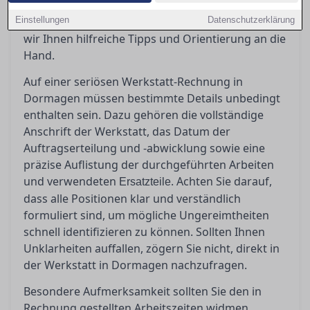
einer seriösen Rechnung zu schaffen und
Einstellungen
potenzielle Ungereimtheiten zu erkennen, geben
Datenschutzerklärung
wir Ihnen hilfreiche Tipps und Orientierung an die
Hand.
Auf einer seriösen Werkstatt-Rechnung in
Dormagen müssen bestimmte Details unbedingt
enthalten sein. Dazu gehören die vollständige
Anschrift der Werkstatt, das Datum der
Auftragserteilung und -abwicklung sowie eine
präzise Auflistung der durchgeführten Arbeiten
und verwendeten
. Achten Sie darauf,
Ersatzteile
dass alle Positionen klar und verständlich
formuliert sind, um mögliche Ungereimtheiten
schnell identifizieren zu können. Sollten Ihnen
Unklarheiten auffallen, zögern Sie nicht, direkt in
der Werkstatt in Dormagen nachzufragen.
Besondere Aufmerksamkeit sollten Sie den in
Rechnung gestellten Arbeitszeiten widmen.