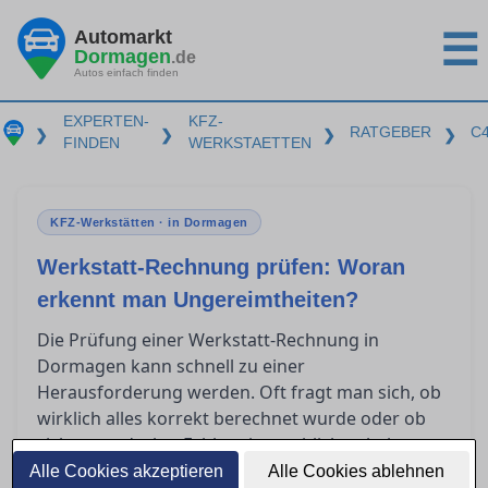
Automarkt
☰
Dormagen
.de
Autos einfach finden
EXPERTEN-
KFZ-
RATGEBER
C
❯
❯
❯
❯
FINDEN
WERKSTAETTEN
KFZ-Werkstätten · in Dormagen
Werkstatt-Rechnung prüfen: Woran
erkennt man Ungereimtheiten?
Die Prüfung einer Werkstatt-Rechnung in
Dormagen kann schnell zu einer
Herausforderung werden. Oft fragt man sich, ob
wirklich alles korrekt berechnet wurde oder ob
sich unentdeckte Fehler eingeschlichen haben.
Um Verständnis für die wesentlichen Bestandteile
Alle Cookies akzeptieren
Alle Cookies ablehnen