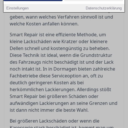
diesem Ratgeber werden die Vor- und Nachteile
Einstellungen
Datenschutzerklärung
beider Methoden beleuchtet, um Orientierung zu
geben, wann welches Verfahren sinnvoll ist und
welche Kosten anfallen können.
Smart Repair ist eine effiziente Methode, um
kleine Lackschäden wie Kratzer oder kleinere
Dellen schnell und kostengünstig zu beheben.
Diese Technik ist ideal, wenn die Grundstruktur
des Fahrzeugs nicht beschädigt ist und der Lack
noch intakt ist. In in Dormagen bieten zahlreiche
Fachbetriebe diese Serviceoption an, oft zu
deutlich geringeren Kosten als bei
herkömmlichen Lackierungen. Allerdings stößt
Smart Repair bei größeren Schäden oder
aufwändigen Lackierungen an seine Grenzen und
ist dann nicht immer die beste Wahl.
Bei größeren Lackschäden oder wenn die
Karosserie stark beschädigt ist, kommt man um