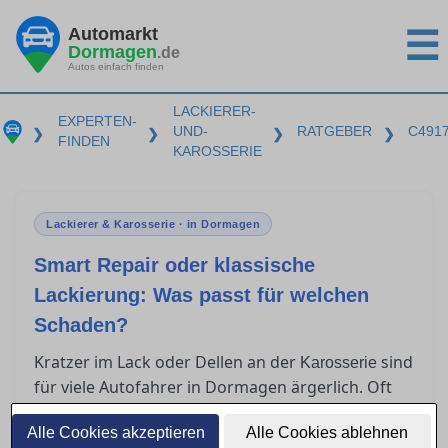
Automarkt
☰
Dormagen
.de
Autos einfach finden
LACKIERER-
EXPERTEN-
UND-
RATGEBER
C491
❯
❯
❯
❯
FINDEN
KAROSSERIE
Lackierer & Karosserie · in Dormagen
Smart Repair oder klassische
Lackierung: Was passt für welchen
Schaden?
Kratzer im Lack oder Dellen an der
sind
Karosserie
für viele Autofahrer in Dormagen ärgerlich. Oft
stellt sich die Frage, ob Smart Repair ausreicht
Alle Cookies akzeptieren
oder eine klassische Lackierung nötig ist. In
Alle Cookies ablehnen