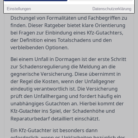
in Dormagen stehen oft vor der
Einstellungen
Datenschutzerklärung
Herausforderung, den richtigen Weg durch den
Dschungel von Formalitäten und Fachbegriffen zu
finden. Dieser Ratgeber bietet klare Orientierung
bei Fragen zur Einbindung eines Kfz-Gutachters,
der Definition eines Totalschadens und den
verbleibenden Optionen.
Bei einem Unfall in Dormagen ist der erste Schritt
zur Schadensregulierung die Meldung an die
gegnerische Versicherung. Diese übernimmt in
der Regel die Kosten, wenn der Unfallgegner
eindeutig verantwortlich ist. Die Versicherung
prüft den Unfallhergang und fordert häufig ein
unabhängiges Gutachten an. Hierbei kommt der
ins Spiel, der Schadenhöhe und
Kfz-Gutachter
Reparaturbedarf detailliert einschätzt.
Ein Kfz-Gutachter ist besonders dann
erforderlich, wenn es Unklarheiten bezüglich der