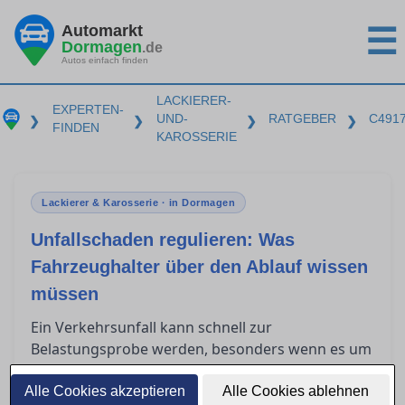
Automarkt
☰
Dormagen
.de
Autos einfach finden
LACKIERER-
EXPERTEN-
UND-
RATGEBER
C491
❯
❯
❯
❯
FINDEN
KAROSSERIE
Lackierer & Karosserie · in Dormagen
Unfallschaden regulieren: Was
Fahrzeughalter über den Ablauf wissen
müssen
Ein Verkehrsunfall kann schnell zur
Belastungsprobe werden, besonders wenn es um
die Regulierung des Schadens über die
gegnerische Versicherung geht. Fahrzeughalter
Alle Cookies akzeptieren
Alle Cookies ablehnen