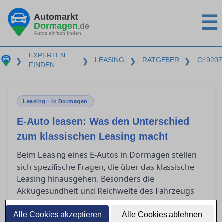
Automarkt
☰
Dormagen
.de
Autos einfach finden
EXPERTEN-
LEASING
RATGEBER
C49207
❯
❯
❯
❯
FINDEN
Leasing · in Dormagen
E-Auto leasen: Was den Unterschied
zum klassischen Leasing macht
Beim
eines E-Autos in Dormagen stellen
Leasing
sich spezifische Fragen, die über das klassische
Leasing hinausgehen. Besonders die
Akkugesundheit und Reichweite des Fahrzeugs
sollten im Vertrag klar geregelt sein. Zudem
bieten steuerliche Vorteile und besondere
Alle Cookies akzeptieren
Alle Cookies ablehnen