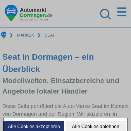
☰
Automarkt
Dormagen
.de
Autos einfach finden
❯
MARKEN
❯
SEAT
Seat in Dormagen – ein
Überblick
Modellwelten, Einsatzbereiche und
Angebote lokaler Händler
Diese Seite porträtiert die Auto-Marke Seat im Kontext
von Dormagen und der Region. Wir skizzieren, in
welchen Fahrzeugklassen Seat stark vertreten ist,
Alle Cookies akzeptieren
Alle Cookies ablehnen
welche Modellreihen häufig im Stadt- und