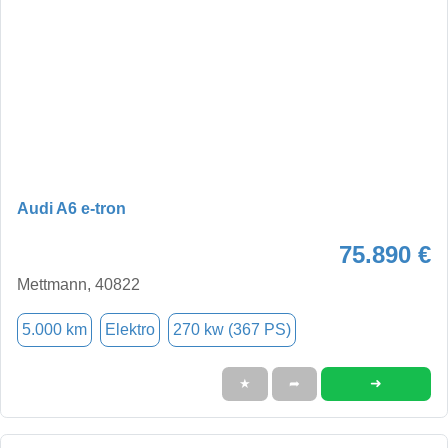
Audi A6 e-tron
75.890 €
Mettmann, 40822
5.000 km
Elektro
270 kw (367 PS)
➜
★
➦