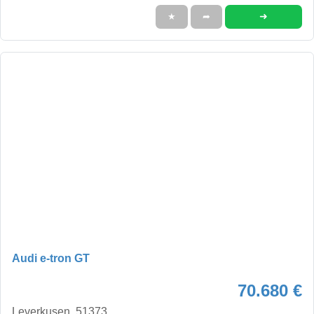
➜
★
➦
Audi e-tron GT
70.680 €
Leverkusen, 51373