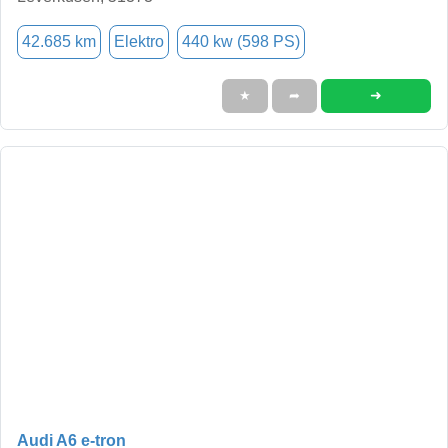
42.685 km
Elektro
440 kw (598 PS)
➜
★
➦
Audi A6 e-tron