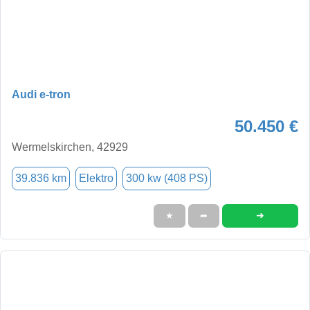
Audi e-tron
50.450 €
Wermelskirchen, 42929
39.836 km
Elektro
300 kw (408 PS)
➜
★
➦