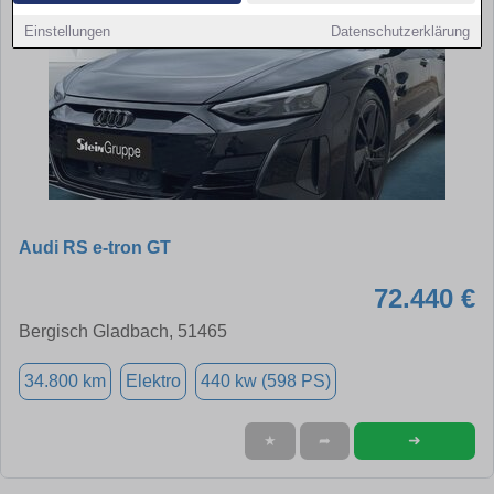
Einstellungen
Datenschutzerklärung
Audi RS e-tron GT
72.440 €
Bergisch Gladbach, 51465
34.800 km
Elektro
440 kw (598 PS)
➜
★
➦