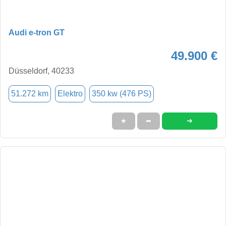
Audi e-tron GT
49.900 €
Düsseldorf, 40233
51.272 km
Elektro
350 kw (476 PS)
➜
★
➦