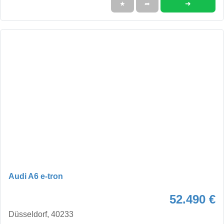
➜
★
➦
Audi A6 e-tron
52.490 €
Düsseldorf, 40233