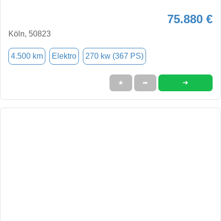
75.880 €
Köln, 50823
4.500 km
Elektro
270 kw (367 PS)
➜
★
➦