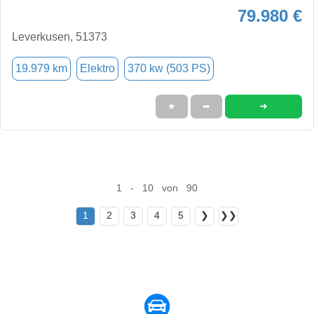
79.980 €
Leverkusen, 51373
19.979 km
Elektro
370 kw (503 PS)
➜
★
➦
1 - 10 von 90
1
2
3
4
5
❯
❯❯