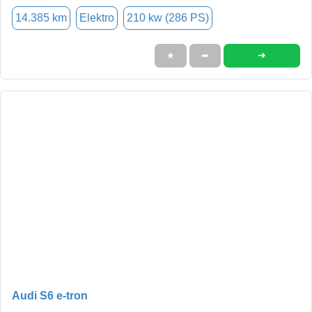
14.385 km
Elektro
210 kw (286 PS)
➜
★
➦
Audi S6 e-tron