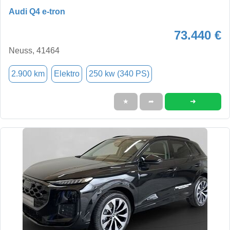
Audi Q4 e-tron
73.440 €
Neuss, 41464
2.900 km
Elektro
250 kw (340 PS)
➜
★
➦