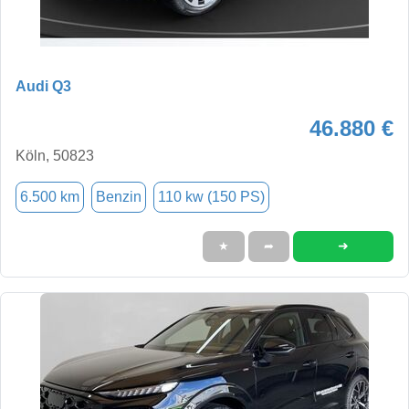
Audi Q3
46.880 €
Köln, 50823
6.500 km
Benzin
110 kw (150 PS)
➜
★
➦