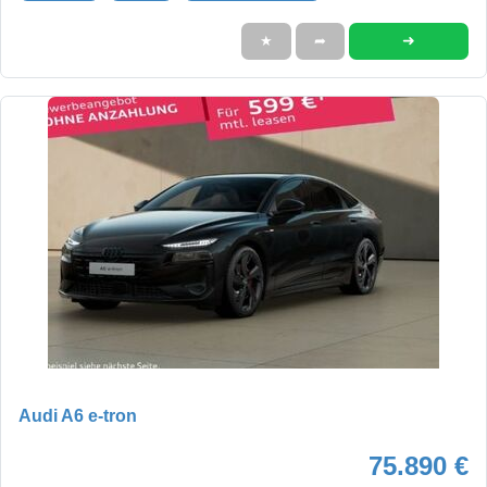
➜
★
➦
Audi A6 e-tron
75.890 €