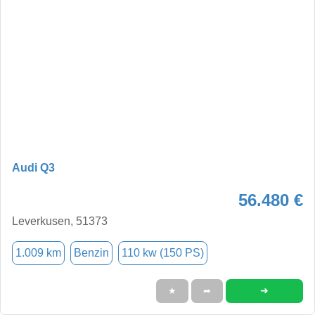
Audi Q3
56.480 €
Leverkusen, 51373
1.009 km
Benzin
110 kw (150 PS)
➜
★
➦