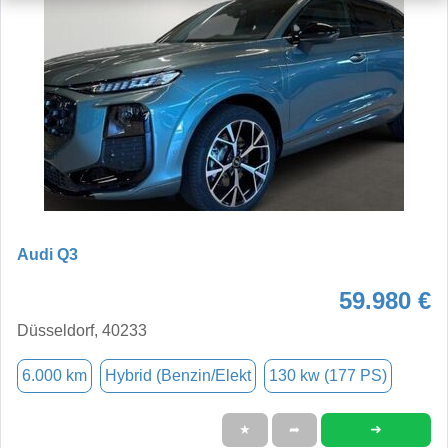
Audi Q3
59.980 €
Düsseldorf, 40233
6.000 km
Hybrid (Benzin/Elekt
130 kw (177 PS)
➜
★
➦