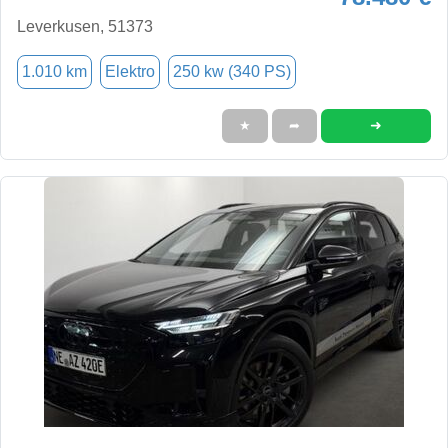
Leverkusen, 51373
1.010 km
Elektro
250 kw (340 PS)
➜
★
➦