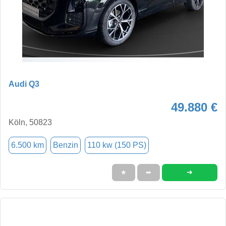
Audi Q3
49.880 €
Köln, 50823
6.500 km
Benzin
110 kw (150 PS)
➜
★
➦