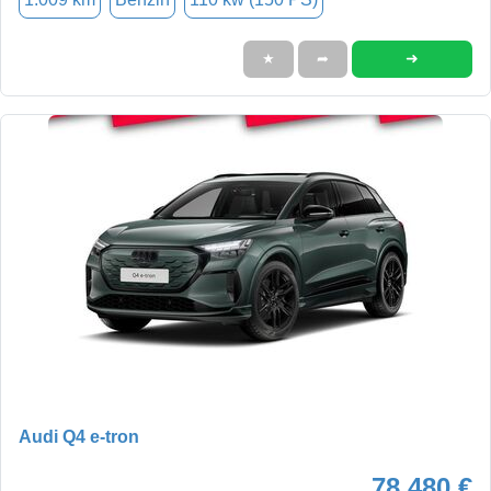
➜
★
➦
Audi Q4 e-tron
78.480 €