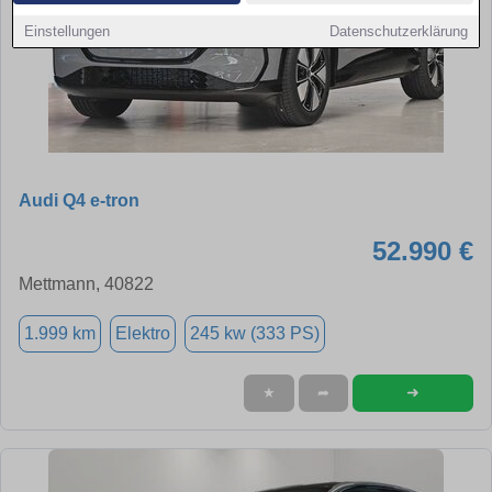
Einstellungen
Datenschutzerklärung
Audi Q4 e-tron
52.990 €
Mettmann, 40822
1.999 km
Elektro
245 kw (333 PS)
➜
★
➦