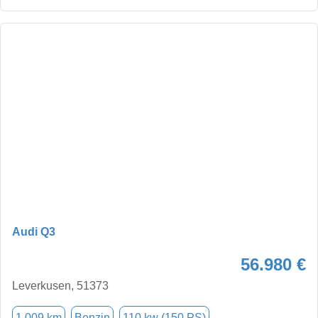
Audi Q3
56.980 €
Leverkusen, 51373
1.009 km
Benzin
110 kw (150 PS)