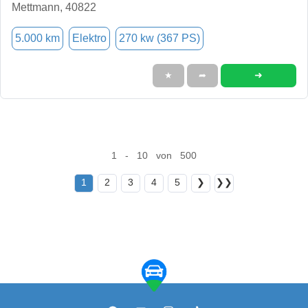
Mettmann, 40822
5.000 km
Elektro
270 kw (367 PS)
➜
★
➦
1 - 10 von 500
1
2
3
4
5
❯
❯❯