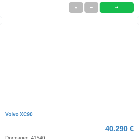
➜
★
➦
Volvo XC90
40.290 €
Dormagen, 41540