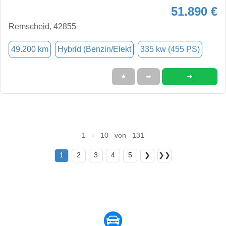
51.890 €
Remscheid, 42855
49.200 km
Hybrid (Benzin/Elekt
335 kw (455 PS)
➜
★
➦
1 - 10 von 131
1
2
3
4
5
❯
❯❯