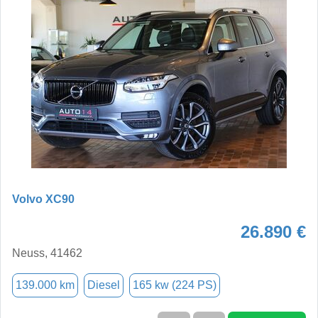
Volvo XC90
26.890 €
Neuss, 41462
139.000 km
Diesel
165 kw (224 PS)