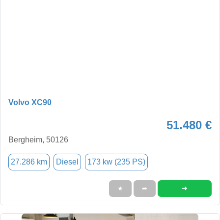
Volvo XC90
51.480 €
Bergheim, 50126
27.286 km
Diesel
173 kw (235 PS)
➜
★
➦