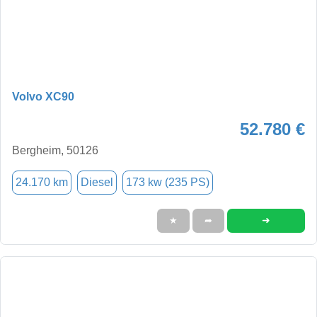
Volvo XC90
52.780 €
Bergheim, 50126
24.170 km
Diesel
173 kw (235 PS)
➜
★
➦