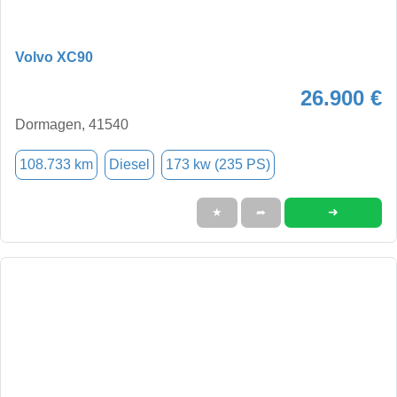
Volvo XC90
26.900 €
Dormagen, 41540
108.733 km
Diesel
173 kw (235 PS)
➜
★
➦