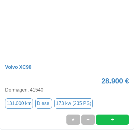
Volvo XC90
28.900 €
Dormagen, 41540
131.000 km
Diesel
173 kw (235 PS)
➜
★
➦