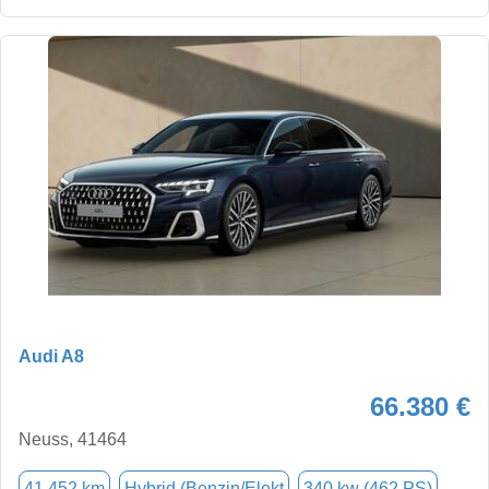
Audi A8
66.380 €
Neuss, 41464
41.452 km
Hybrid (Benzin/Elekt
340 kw (462 PS)