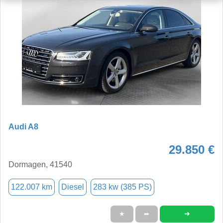
Audi A8
29.850 €
Dormagen, 41540
122.007 km
Diesel
283 kw (385 PS)
➜
★
➦