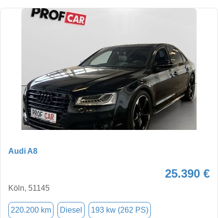
Audi A8
25.390 €
Köln, 51145
220.200 km
Diesel
193 kw (262 PS)