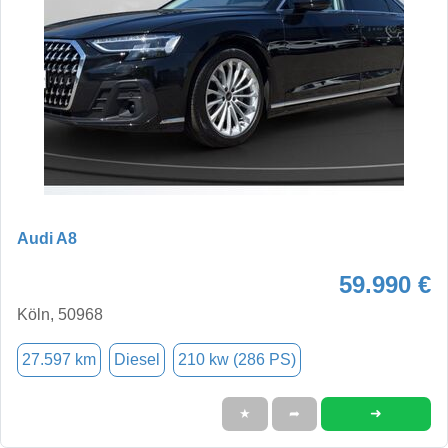
Audi A8
59.990 €
Köln, 50968
27.597 km
Diesel
210 kw (286 PS)
➜
★
➦