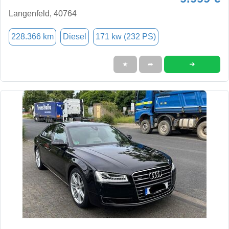
Langenfeld, 40764
228.366 km
Diesel
171 kw (232 PS)
➜
★
➦