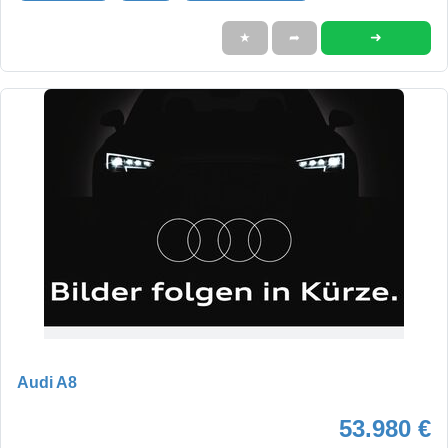
➜
★
➦
Audi A8
53.980 €