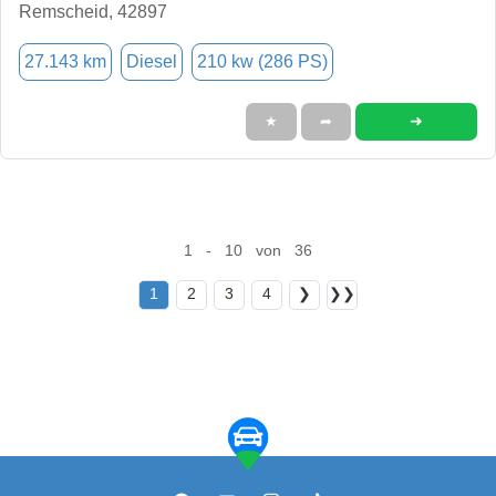
Remscheid, 42897
27.143 km
Diesel
210 kw (286 PS)
➜
★
➦
1 - 10 von 36
1
2
3
4
❯
❯❯