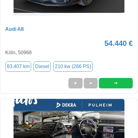
Audi A8
54.440 €
Köln, 50968
83.407 km
Diesel
210 kw (286 PS)
➜
★
➦