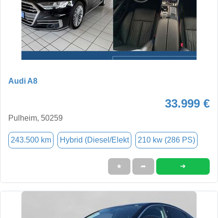
Audi A8
33.999 €
Pulheim, 50259
243.500 km
Hybrid (Diesel/Elekt
210 kw (286 PS)
➜
★
➦