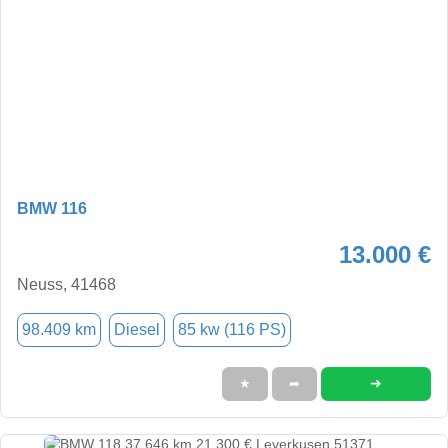
BMW 116
13.000 €
Neuss, 41468
98.409 km
Diesel
85 kw (116 PS)
➜
★
➦