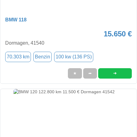
BMW 118
15.650 €
Dormagen, 41540
70.303 km
Benzin
100 kw (136 PS)
➜
★
➦