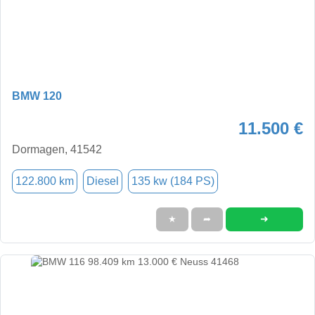
BMW 120
11.500 €
Dormagen, 41542
122.800 km
Diesel
135 kw (184 PS)
➜
★
➦