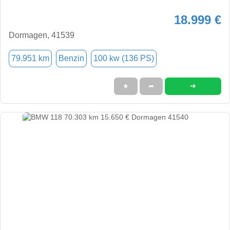
18.999 €
Dormagen, 41539
79.951 km
Benzin
100 kw (136 PS)
➜
★
➦