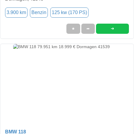
3.900 km
Benzin
125 kw (170 PS)
➜
★
➦
BMW 118