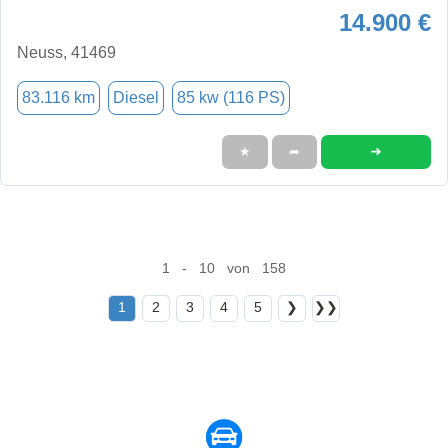
14.900 €
Neuss, 41469
83.116 km
Diesel
85 kw (116 PS)
➜
★
➦
1 - 10 von 158
1
2
3
4
5
❯
❯❯