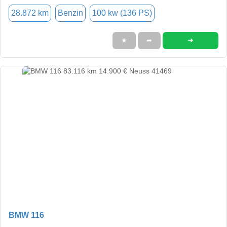
28.872 km
Benzin
100 kw (136 PS)
➜
★
➦
BMW 116