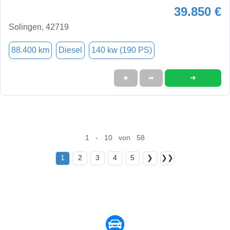
39.850 €
Solingen, 42719
88.400 km
Diesel
140 kw (190 PS)
➜
★
➦
1 - 10 von 58
1
2
3
4
5
❯
❯❯