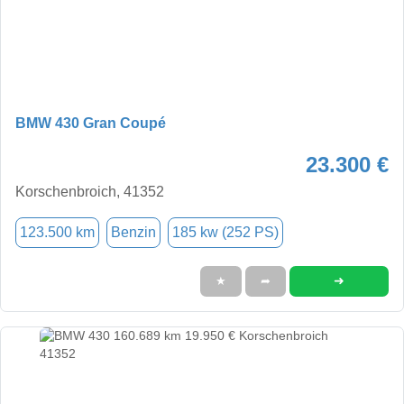
BMW 430 Gran Coupé
23.300 €
Korschenbroich, 41352
123.500 km
Benzin
185 kw (252 PS)
➜
★
➦