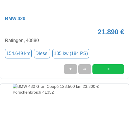
BMW 420
21.890 €
Ratingen, 40880
154.649 km
Diesel
135 kw (184 PS)
➜
★
➦