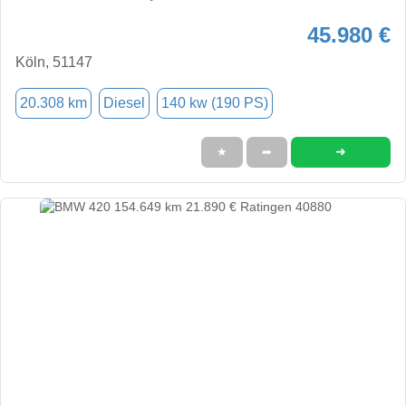
45.980 €
Köln, 51147
20.308 km
Diesel
140 kw (190 PS)
➜
★
➦