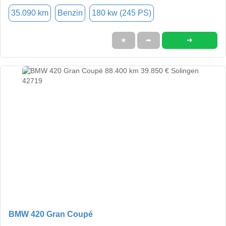
35.090 km
Benzin
180 kw (245 PS)
➜
★
➦
BMW 420 Gran Coupé