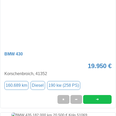
BMW 430
19.950 €
Korschenbroich, 41352
160.689 km
Diesel
190 kw (258 PS)
➜
★
➦