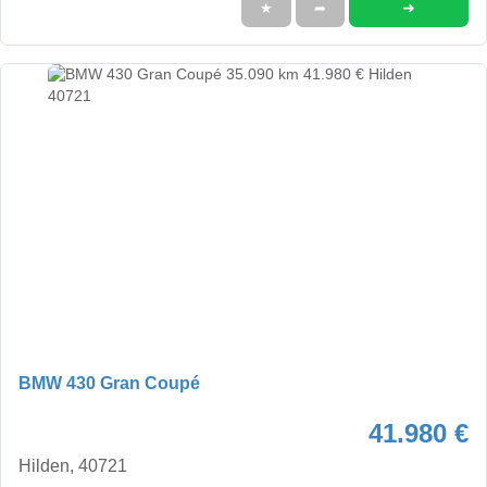
➜
★
➦
BMW 430 Gran Coupé
41.980 €
Hilden, 40721