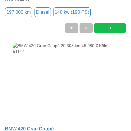
197.000 km
Diesel
140 kw (190 PS)
➜
★
➦
BMW 420 Gran Coupé