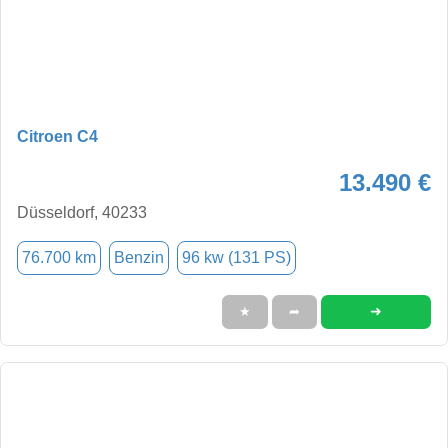
Citroen C4
13.490 €
Düsseldorf, 40233
76.700 km
Benzin
96 kw (131 PS)
➜
★
➦