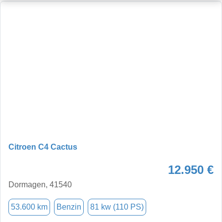
Citroen C4 Cactus
12.950 €
Dormagen, 41540
53.600 km
Benzin
81 kw (110 PS)