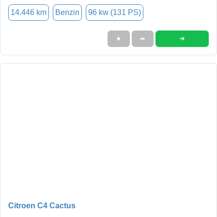
14.446 km
Benzin
96 kw (131 PS)
➜
★
➦
Citroen C4 Cactus