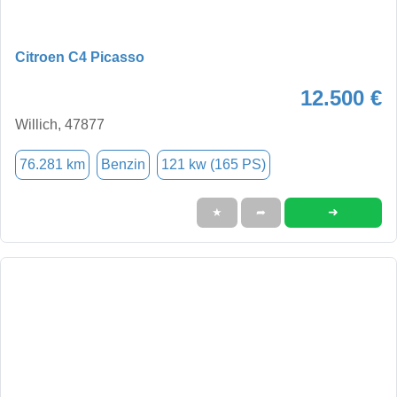
Citroen C4 Picasso
12.500 €
Willich, 47877
76.281 km
Benzin
121 kw (165 PS)
➜
★
➦