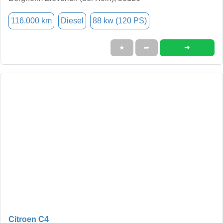
116.000 km
Diesel
88 kw (120 PS)
➜
★
➦
Citroen C4