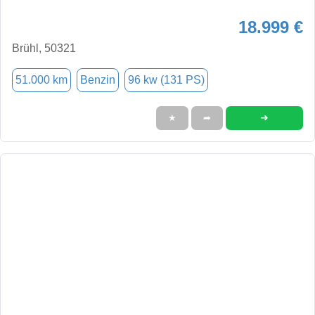
18.999 €
Brühl, 50321
51.000 km
Benzin
96 kw (131 PS)
➜
★
➦