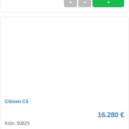
➜
★
➦
Citroen C4
16.280 €
Köln, 50825