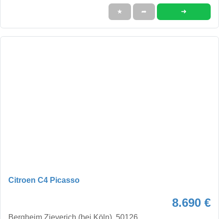
➜
★
➦
Citroen C4 Picasso
8.690 €
Bergheim Zieverich (bei Köln), 50126