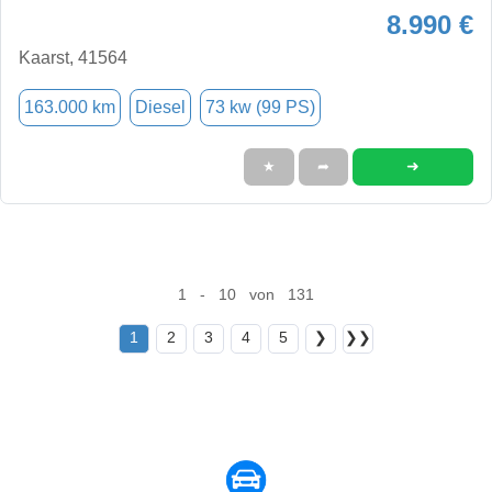
8.990 €
Kaarst, 41564
163.000 km
Diesel
73 kw (99 PS)
➜
★
➦
1 - 10 von 131
1
2
3
4
5
❯
❯❯