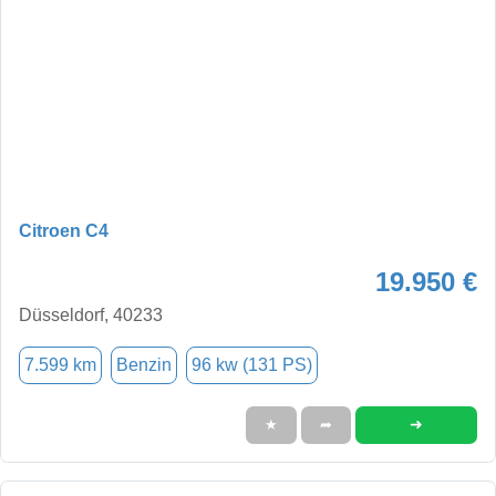
Citroen C4
19.950 €
Düsseldorf, 40233
7.599 km
Benzin
96 kw (131 PS)
➜
★
➦