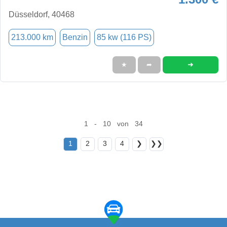
Düsseldorf, 40468
213.000 km
Benzin
85 kw (116 PS)
➜
★
➦
1 - 10 von 34
1
2
3
4
❯
❯❯