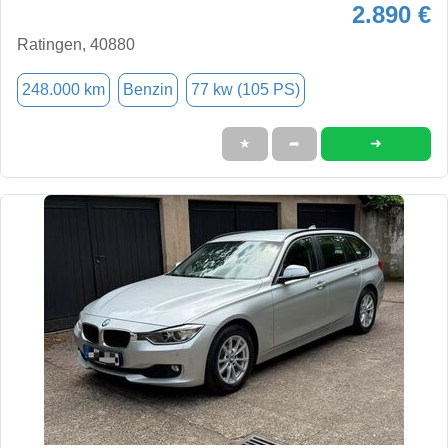
2.890 €
Ratingen, 40880
248.000 km
Benzin
77 kw (105 PS)
➜
★
➦