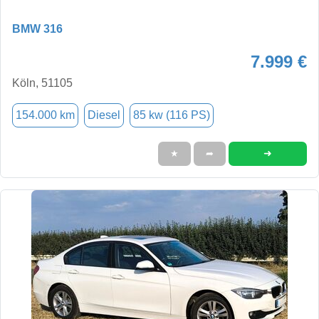
BMW 316
7.999 €
Köln, 51105
154.000 km
Diesel
85 kw (116 PS)
➜
★
➦