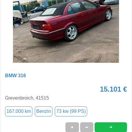
BMW 316
15.101 €
Grevenbroich, 41515
167.000 km
Benzin
73 kw (99 PS)
➜
★
➦