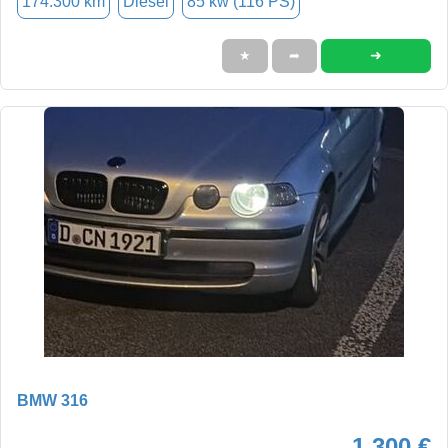
174.300 km
Diesel
85 kw (116 PS)
➜
★
➦
BMW 316
1.300 €