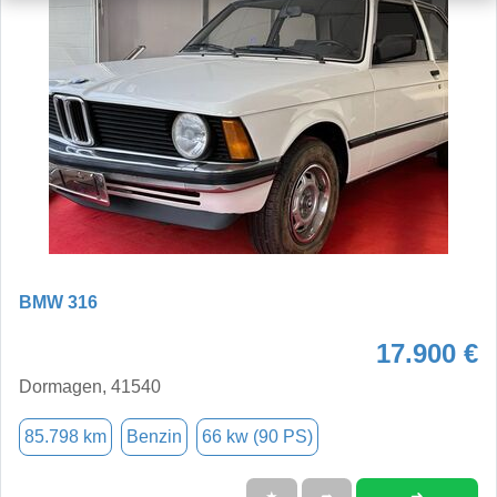
BMW 316
17.900 €
Dormagen, 41540
85.798 km
Benzin
66 kw (90 PS)
➜
★
➦