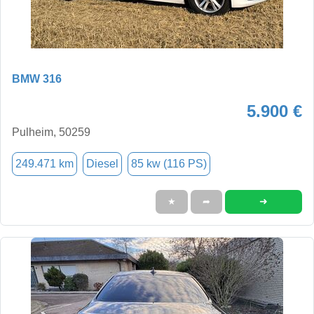
BMW 316
5.900 €
Pulheim, 50259
249.471 km
Diesel
85 kw (116 PS)
➜
★
➦